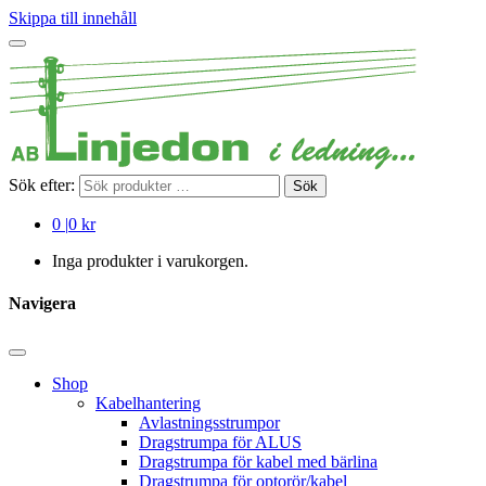
Skippa till innehåll
Sök efter:
Sök
0
|
0 kr
Inga produkter i varukorgen.
Navigera
Shop
Kabelhantering
Avlastningsstrumpor
Dragstrumpa för ALUS
Dragstrumpa för kabel med bärlina
Dragstrumpa för optorör/kabel