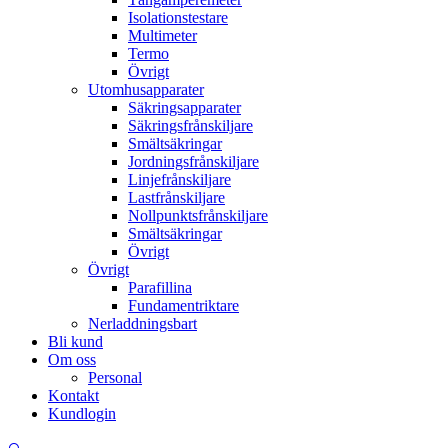
Isolationstestare
Multimeter
Termo
Övrigt
Utomhusapparater
Säkringsapparater
Säkringsfrånskiljare
Smältsäkringar
Jordningsfrånskiljare
Linjefrånskiljare
Lastfrånskiljare
Nollpunktsfrånskiljare
Smältsäkringar
Övrigt
Övrigt
Parafillina
Fundamentriktare
Nerladdningsbart
Bli kund
Om oss
Personal
Kontakt
Kundlogin