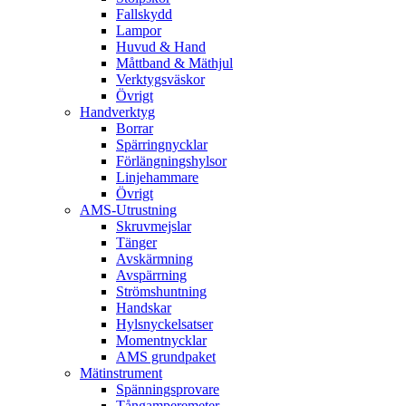
Fallskydd
Lampor
Huvud & Hand
Måttband & Mäthjul
Verktygsväskor
Övrigt
Handverktyg
Borrar
Spärringnycklar
Förlängningshylsor
Linjehammare
Övrigt
AMS-Utrustning
Skruvmejslar
Tänger
Avskärmning
Avspärrning
Strömshuntning
Handskar
Hylsnyckelsatser
Momentnycklar
AMS grundpaket
Mätinstrument
Spänningsprovare
Tångamperemeter