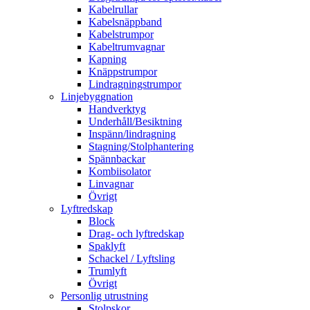
Kabelrullar
Kabelsnäppband
Kabelstrumpor
Kabeltrumvagnar
Kapning
Knäppstrumpor
Lindragningstrumpor
Linjebyggnation
Handverktyg
Underhåll/Besiktning
Inspänn/lindragning
Stagning/Stolphantering
Spännbackar
Kombiisolator
Linvagnar
Övrigt
Lyftredskap
Block
Drag- och lyftredskap
Spaklyft
Schackel / Lyftsling
Trumlyft
Övrigt
Personlig utrustning
Stolpskor