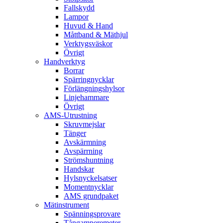
Fallskydd
Lampor
Huvud & Hand
Måttband & Mäthjul
Verktygsväskor
Övrigt
Handverktyg
Borrar
Spärringnycklar
Förlängningshylsor
Linjehammare
Övrigt
AMS-Utrustning
Skruvmejslar
Tänger
Avskärmning
Avspärrning
Strömshuntning
Handskar
Hylsnyckelsatser
Momentnycklar
AMS grundpaket
Mätinstrument
Spänningsprovare
Tångamperemeter