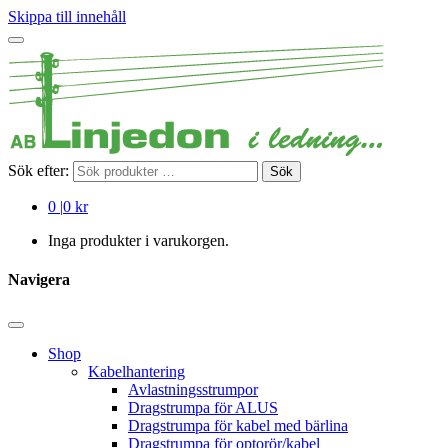
Skippa till innehåll
Sök efter:
Sök
0
|
0 kr
Inga produkter i varukorgen.
Navigera
Shop
Kabelhantering
Avlastningsstrumpor
Dragstrumpa för ALUS
Dragstrumpa för kabel med bärlina
Dragstrumpa för optorör/kabel