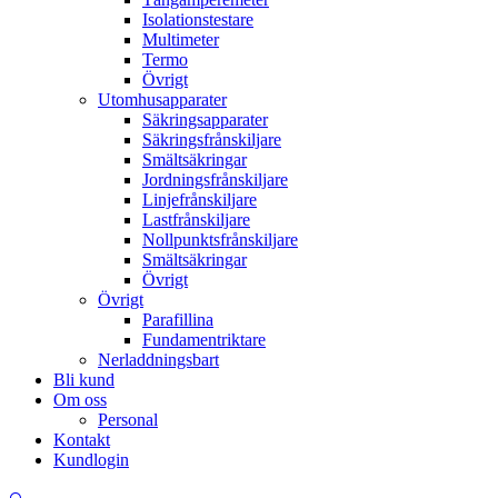
Isolationstestare
Multimeter
Termo
Övrigt
Utomhusapparater
Säkringsapparater
Säkringsfrånskiljare
Smältsäkringar
Jordningsfrånskiljare
Linjefrånskiljare
Lastfrånskiljare
Nollpunktsfrånskiljare
Smältsäkringar
Övrigt
Övrigt
Parafillina
Fundamentriktare
Nerladdningsbart
Bli kund
Om oss
Personal
Kontakt
Kundlogin