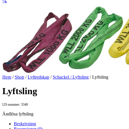
🔍
Hem
/
Shop
/
Lyftredskap
/
Schackel / Lyftsling
/ Lyftsling
Lyftsling
LD-nummer: 3340
Ändlösa lyftsling
Beskrivning
Recensioner (0)