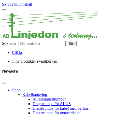
Skippa till innehåll
Sök efter:
Sök
0
|
0 kr
Inga produkter i varukorgen.
Navigera
Shop
Kabelhantering
Avlastningsstrumpor
Dragstrumpa för ALUS
Dragstrumpa för kabel med bärlina
Dragstrumpa för optorör/kabel