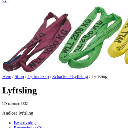
🔍
Hem
/
Shop
/
Lyftredskap
/
Schackel / Lyftsling
/ Lyftsling
Lyftsling
LD-nummer: 3332
Ändlösa lyftsling
Beskrivning
Recensioner (0)