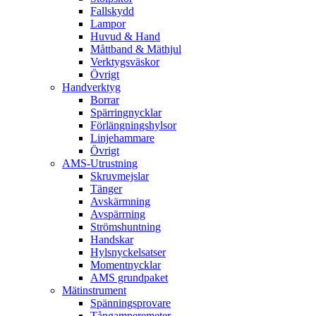
Fallskydd
Lampor
Huvud & Hand
Måttband & Mäthjul
Verktygsväskor
Övrigt
Handverktyg
Borrar
Spärringnycklar
Förlängningshylsor
Linjehammare
Övrigt
AMS-Utrustning
Skruvmejslar
Tänger
Avskärmning
Avspärrning
Strömshuntning
Handskar
Hylsnyckelsatser
Momentnycklar
AMS grundpaket
Mätinstrument
Spänningsprovare
Tångamperemeter