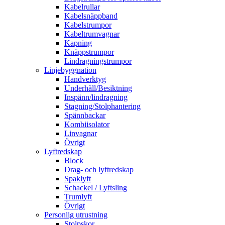
Kabelrullar
Kabelsnäppband
Kabelstrumpor
Kabeltrumvagnar
Kapning
Knäppstrumpor
Lindragningstrumpor
Linjebyggnation
Handverktyg
Underhåll/Besiktning
Inspänn/lindragning
Stagning/Stolphantering
Spännbackar
Kombiisolator
Linvagnar
Övrigt
Lyftredskap
Block
Drag- och lyftredskap
Spaklyft
Schackel / Lyftsling
Trumlyft
Övrigt
Personlig utrustning
Stolpskor