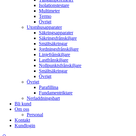
Isolationstestare
Multimeter
Termo
Övrigt
Utomhusapparater
Säkringsapparater
Säkringsfrånskiljare
Smältsäkringar
Jordningsfrånskiljare
Linjefrånskiljare
Lastfrånskiljare
Nollpunktsfrånskiljare
Smältsäkringar
Övrigt
Övrigt
Parafillina
Fundamentriktare
Nerladdningsbart
Bli kund
Om oss
Personal
Kontakt
Kundlogin