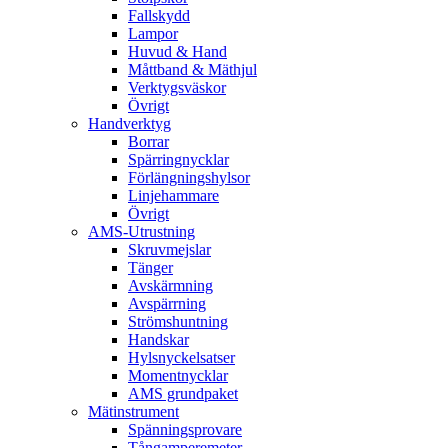
Fallskydd
Lampor
Huvud & Hand
Måttband & Mäthjul
Verktygsväskor
Övrigt
Handverktyg
Borrar
Spärringnycklar
Förlängningshylsor
Linjehammare
Övrigt
AMS-Utrustning
Skruvmejslar
Tänger
Avskärmning
Avspärrning
Strömshuntning
Handskar
Hylsnyckelsatser
Momentnycklar
AMS grundpaket
Mätinstrument
Spänningsprovare
Tångamperemeter