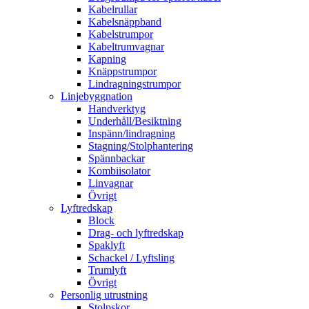
Kabelrullar
Kabelsnäppband
Kabelstrumpor
Kabeltrumvagnar
Kapning
Knäppstrumpor
Lindragningstrumpor
Linjebyggnation
Handverktyg
Underhåll/Besiktning
Inspänn/lindragning
Stagning/Stolphantering
Spännbackar
Kombiisolator
Linvagnar
Övrigt
Lyftredskap
Block
Drag- och lyftredskap
Spaklyft
Schackel / Lyftsling
Trumlyft
Övrigt
Personlig utrustning
Stolpskor