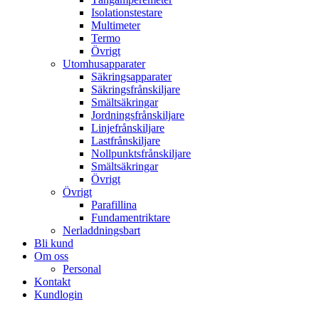
Isolationstestare
Multimeter
Termo
Övrigt
Utomhusapparater
Säkringsapparater
Säkringsfrånskiljare
Smältsäkringar
Jordningsfrånskiljare
Linjefrånskiljare
Lastfrånskiljare
Nollpunktsfrånskiljare
Smältsäkringar
Övrigt
Övrigt
Parafillina
Fundamentriktare
Nerladdningsbart
Bli kund
Om oss
Personal
Kontakt
Kundlogin