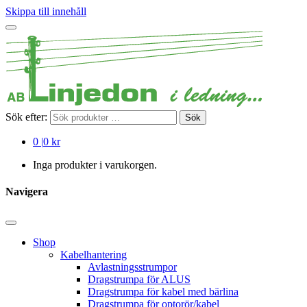
Skippa till innehåll
Sök efter:
Sök
0
|
0 kr
Inga produkter i varukorgen.
Navigera
Shop
Kabelhantering
Avlastningsstrumpor
Dragstrumpa för ALUS
Dragstrumpa för kabel med bärlina
Dragstrumpa för optorör/kabel