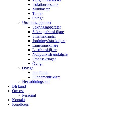
Isolationstestare
Multimeter
Termo
Övrigt
Utomhusapparater
Säkringsapparater
Säkringsfrånskiljare
Smältsäkringar
Jordningsfrånskiljare
Linjefrånskiljare
Lastfrånskiljare
Nollpunktsfrånskiljare
Smältsäkringar
Övrigt
Övrigt
Parafillina
Fundamentriktare
Nerladdningsbart
Bli kund
Om oss
Personal
Kontakt
Kundlogin