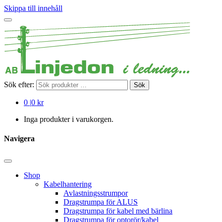
Skippa till innehåll
Sök efter:
Sök
0
|
0 kr
Inga produkter i varukorgen.
Navigera
Shop
Kabelhantering
Avlastningsstrumpor
Dragstrumpa för ALUS
Dragstrumpa för kabel med bärlina
Dragstrumpa för optorör/kabel