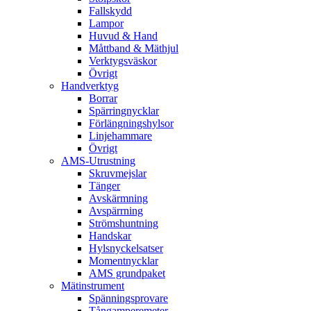
Fallskydd
Lampor
Huvud & Hand
Måttband & Mäthjul
Verktygsväskor
Övrigt
Handverktyg
Borrar
Spärringnycklar
Förlängningshylsor
Linjehammare
Övrigt
AMS-Utrustning
Skruvmejslar
Tänger
Avskärmning
Avspärrning
Strömshuntning
Handskar
Hylsnyckelsatser
Momentnycklar
AMS grundpaket
Mätinstrument
Spänningsprovare
Tångamperemeter