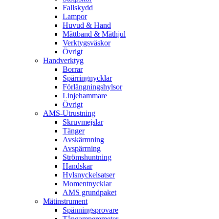
Fallskydd
Lampor
Huvud & Hand
Måttband & Mäthjul
Verktygsväskor
Övrigt
Handverktyg
Borrar
Spärringnycklar
Förlängningshylsor
Linjehammare
Övrigt
AMS-Utrustning
Skruvmejslar
Tänger
Avskärmning
Avspärrning
Strömshuntning
Handskar
Hylsnyckelsatser
Momentnycklar
AMS grundpaket
Mätinstrument
Spänningsprovare
Tångamperemeter