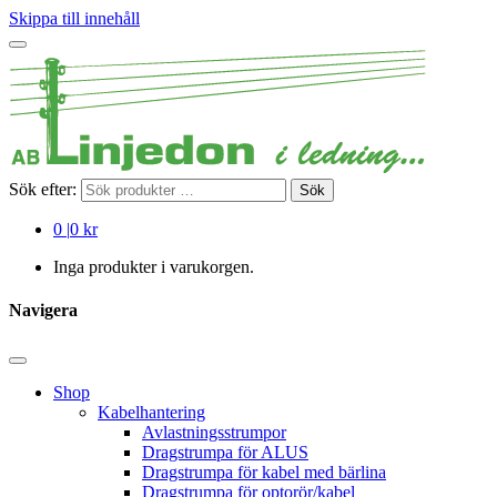
Skippa till innehåll
Sök efter:
Sök
0
|
0 kr
Inga produkter i varukorgen.
Navigera
Shop
Kabelhantering
Avlastningsstrumpor
Dragstrumpa för ALUS
Dragstrumpa för kabel med bärlina
Dragstrumpa för optorör/kabel