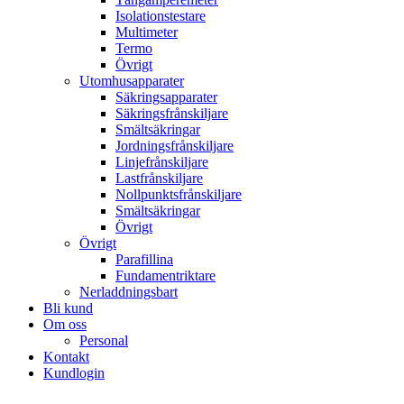
Isolationstestare
Multimeter
Termo
Övrigt
Utomhusapparater
Säkringsapparater
Säkringsfrånskiljare
Smältsäkringar
Jordningsfrånskiljare
Linjefrånskiljare
Lastfrånskiljare
Nollpunktsfrånskiljare
Smältsäkringar
Övrigt
Övrigt
Parafillina
Fundamentriktare
Nerladdningsbart
Bli kund
Om oss
Personal
Kontakt
Kundlogin