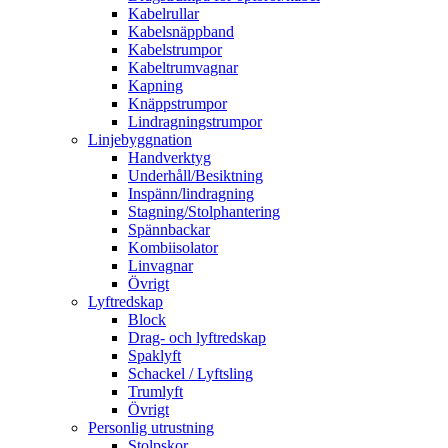
Kabelrullar
Kabelsnäppband
Kabelstrumpor
Kabeltrumvagnar
Kapning
Knäppstrumpor
Lindragningstrumpor
Linjebyggnation
Handverktyg
Underhåll/Besiktning
Inspänn/lindragning
Stagning/Stolphantering
Spännbackar
Kombiisolator
Linvagnar
Övrigt
Lyftredskap
Block
Drag- och lyftredskap
Spaklyft
Schackel / Lyftsling
Trumlyft
Övrigt
Personlig utrustning
Stolpskor