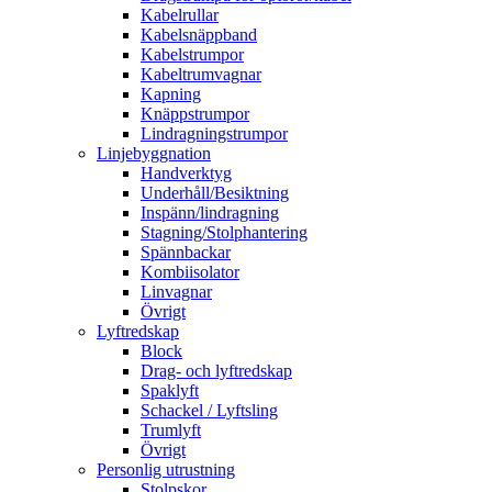
Kabelrullar
Kabelsnäppband
Kabelstrumpor
Kabeltrumvagnar
Kapning
Knäppstrumpor
Lindragningstrumpor
Linjebyggnation
Handverktyg
Underhåll/Besiktning
Inspänn/lindragning
Stagning/Stolphantering
Spännbackar
Kombiisolator
Linvagnar
Övrigt
Lyftredskap
Block
Drag- och lyftredskap
Spaklyft
Schackel / Lyftsling
Trumlyft
Övrigt
Personlig utrustning
Stolpskor