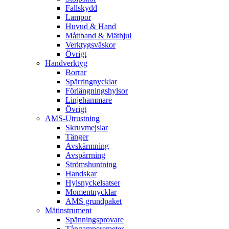
Fallskydd
Lampor
Huvud & Hand
Måttband & Mäthjul
Verktygsväskor
Övrigt
Handverktyg
Borrar
Spärringnycklar
Förlängningshylsor
Linjehammare
Övrigt
AMS-Utrustning
Skruvmejslar
Tänger
Avskärmning
Avspärrning
Strömshuntning
Handskar
Hylsnyckelsatser
Momentnycklar
AMS grundpaket
Mätinstrument
Spänningsprovare
Tångamperemeter