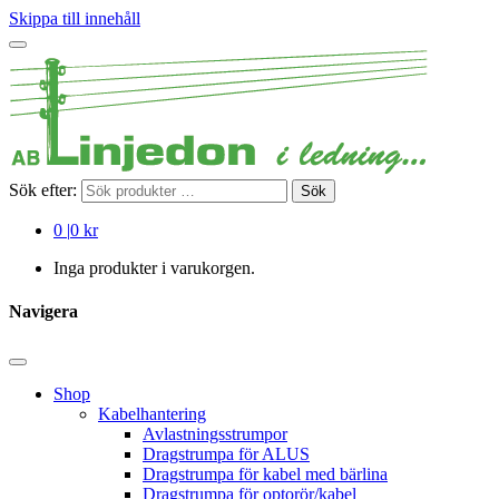
Skippa till innehåll
Sök efter:
Sök
0
|
0 kr
Inga produkter i varukorgen.
Navigera
Shop
Kabelhantering
Avlastningsstrumpor
Dragstrumpa för ALUS
Dragstrumpa för kabel med bärlina
Dragstrumpa för optorör/kabel