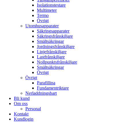
Isolationstestare
Multimeter
Termo
Övrigt
Utomhusapparater
Säkringsapparater
Säkringsfrånskiljare
Smältsäkringar
Jordningsfrånskiljare
Linjefrånskiljare
Lastfrånskiljare
Nollpunktsfrånskiljare
Smältsäkringar
Övrigt
Övrigt
Parafillina
Fundamentriktare
Nerladdningsbart
Bli kund
Om oss
Personal
Kontakt
Kundlogin