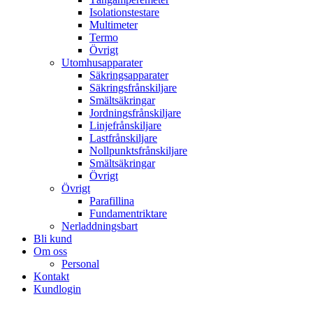
Isolationstestare
Multimeter
Termo
Övrigt
Utomhusapparater
Säkringsapparater
Säkringsfrånskiljare
Smältsäkringar
Jordningsfrånskiljare
Linjefrånskiljare
Lastfrånskiljare
Nollpunktsfrånskiljare
Smältsäkringar
Övrigt
Övrigt
Parafillina
Fundamentriktare
Nerladdningsbart
Bli kund
Om oss
Personal
Kontakt
Kundlogin