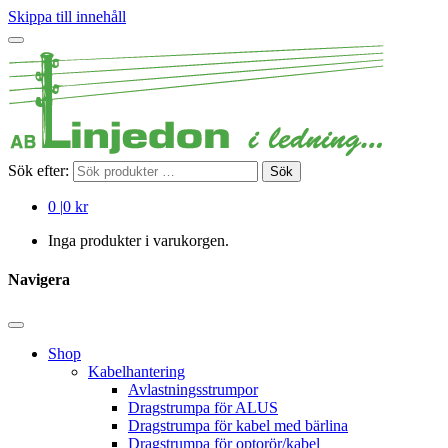
Skippa till innehåll
Sök efter:
Sök
0
|
0 kr
Inga produkter i varukorgen.
Navigera
Shop
Kabelhantering
Avlastningsstrumpor
Dragstrumpa för ALUS
Dragstrumpa för kabel med bärlina
Dragstrumpa för optorör/kabel