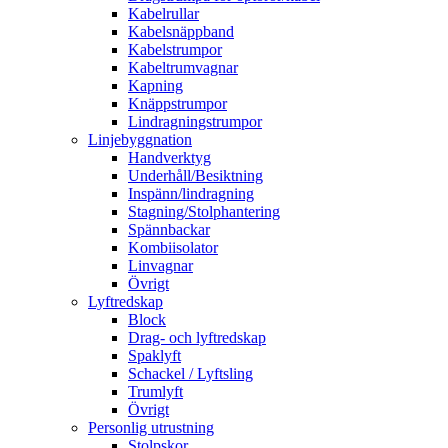
Kabelrullar
Kabelsnäppband
Kabelstrumpor
Kabeltrumvagnar
Kapning
Knäppstrumpor
Lindragningstrumpor
Linjebyggnation
Handverktyg
Underhåll/Besiktning
Inspänn/lindragning
Stagning/Stolphantering
Spännbackar
Kombiisolator
Linvagnar
Övrigt
Lyftredskap
Block
Drag- och lyftredskap
Spaklyft
Schackel / Lyftsling
Trumlyft
Övrigt
Personlig utrustning
Stolpskor