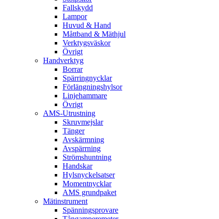
Fallskydd
Lampor
Huvud & Hand
Måttband & Mäthjul
Verktygsväskor
Övrigt
Handverktyg
Borrar
Spärringnycklar
Förlängningshylsor
Linjehammare
Övrigt
AMS-Utrustning
Skruvmejslar
Tänger
Avskärmning
Avspärrning
Strömshuntning
Handskar
Hylsnyckelsatser
Momentnycklar
AMS grundpaket
Mätinstrument
Spänningsprovare
Tångamperemeter