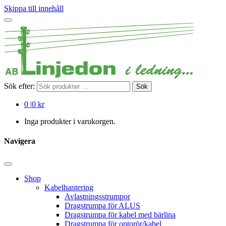
Skippa till innehåll
Sök efter:
Sök
0
|
0 kr
Inga produkter i varukorgen.
Navigera
Shop
Kabelhantering
Avlastningsstrumpor
Dragstrumpa för ALUS
Dragstrumpa för kabel med bärlina
Dragstrumpa för optorör/kabel