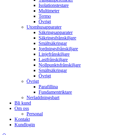
Isolationstestare
Multimeter
Termo
Övrigt
Utomhusapparater
Säkringsapparater
Säkringsfrånskiljare
Smältsäkringar
Jordningsfrånskiljare
Linjefrånskiljare
Lastfrånskiljare
Nollpunktsfrånskiljare
Smältsäkringar
Övrigt
Övrigt
Parafillina
Fundamentriktare
Nerladdningsbart
Bli kund
Om oss
Personal
Kontakt
Kundlogin