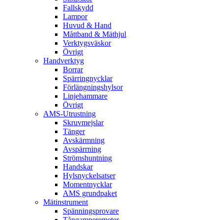
Fallskydd
Lampor
Huvud & Hand
Måttband & Mäthjul
Verktygsväskor
Övrigt
Handverktyg
Borrar
Spärringnycklar
Förlängningshylsor
Linjehammare
Övrigt
AMS-Utrustning
Skruvmejslar
Tänger
Avskärmning
Avspärrning
Strömshuntning
Handskar
Hylsnyckelsatser
Momentnycklar
AMS grundpaket
Mätinstrument
Spänningsprovare
Tångamperemeter