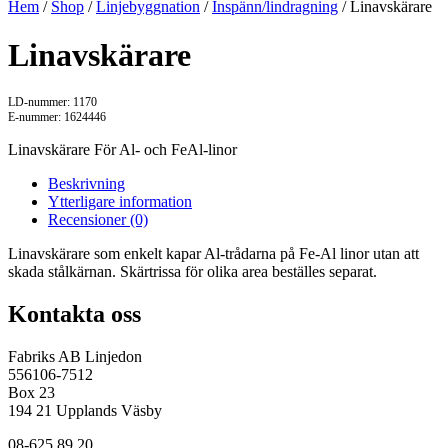
Hem
/
Shop
/
Linjebyggnation
/
Inspänn/lindragning
/ Linavskärare
Linavskärare
LD-nummer: 1170
E-nummer: 1624446
Linavskärare För Al- och FeAl-linor
Beskrivning
Ytterligare information
Recensioner (0)
Linavskärare som enkelt kapar Al-trådarna på Fe-Al linor utan att
skada stålkärnan. Skärtrissa för olika area beställes separat.
Kontakta oss
Fabriks AB Linjedon
556106-7512
Box 23
194 21 Upplands Väsby
08-625 89 20