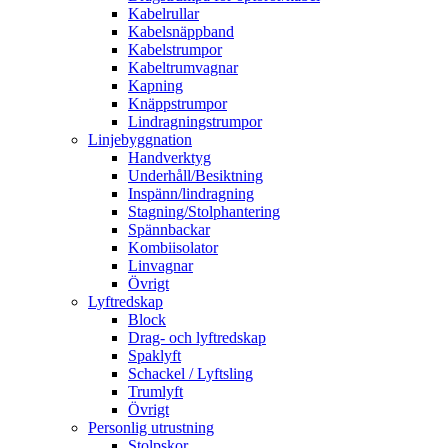
Kabelrullar
Kabelsnäppband
Kabelstrumpor
Kabeltrumvagnar
Kapning
Knäppstrumpor
Lindragningstrumpor
Linjebyggnation
Handverktyg
Underhåll/Besiktning
Inspänn/lindragning
Stagning/Stolphantering
Spännbackar
Kombiisolator
Linvagnar
Övrigt
Lyftredskap
Block
Drag- och lyftredskap
Spaklyft
Schackel / Lyftsling
Trumlyft
Övrigt
Personlig utrustning
Stolpskor