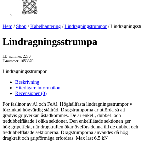
Hem
/
Shop
/
Kabelhantering
/
Lindragningstrumpor
/ Lindragningss
Lindragningsstrumpa
LD-nummer: 2270
E-nummer: 1653870
Lindragningsstrumpor
Beskrivning
Ytterligare information
Recensioner (0)
För faslinor av Al och FeAl. Höghållfasta lindragningsstrumpor v
förzinkad högvärdig ståltråd. Dragstrumporna är utförda så att
gradvis gripverkan åstadkommes. De är enkel-, dubbel- och
tredubbelflätade i olika sektioner. Den enkelflätade sektionen ger
hög gripeffekt, när dragkraften ökar öveförs denna till de dubbel och
tredubbelflätade sektionerna. Dragstrumporna användes då hög
dragkraft och gripförmåga erfordras. Max last 6,5 kN