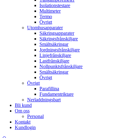
Isolationstestare
Multimeter
Termo
Övrigt
Utomhusapparater
Säkringsapparater
Säkringsfrånskiljare
Smältsäkringar
Jordningsfrånskiljare
Linjefrånskiljare
Lastfrånskiljare
Nollpunktsfrånskiljare
Smältsäkringar
Övrigt
Övrigt
Parafillina
Fundamentriktare
Nerladdningsbart
Bli kund
Om oss
Personal
Kontakt
Kundlogin