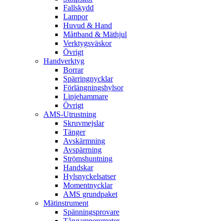
Fallskydd
Lampor
Huvud & Hand
Måttband & Mäthjul
Verktygsväskor
Övrigt
Handverktyg
Borrar
Spärringnycklar
Förlängningshylsor
Linjehammare
Övrigt
AMS-Utrustning
Skruvmejslar
Tänger
Avskärmning
Avspärrning
Strömshuntning
Handskar
Hylsnyckelsatser
Momentnycklar
AMS grundpaket
Mätinstrument
Spänningsprovare
Tångamperemeter