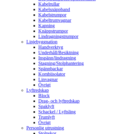
Kabelrullar
Kabelsnäppband
Kabelstrumpor
Kabeltrumvagnar
Kapning
Knäppstrumpor
Lindragningstrumpor
Linjebyggnation
Handverktyg
Underhåll/Besiktning
Inspänn/lindragning
Stagning/Stolphantering
Spännbackar
Kombiisolator
Linvagnar
Övrigt
Lyftredskap
Block
Drag- och lyftredskap
Spaklyft
Schackel / Lyftsling
Trumlyft
Övrigt
Personlig utrustning
Stolpskor