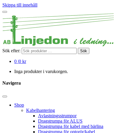
Skippa till innehåll
Sök efter:
Sök
0
|
0 kr
Inga produkter i varukorgen.
Navigera
Shop
Kabelhantering
Avlastningsstrumpor
Dragstrumpa för ALUS
Dragstrumpa för kabel med bärlina
Dragstrumpa för optorör/kabel