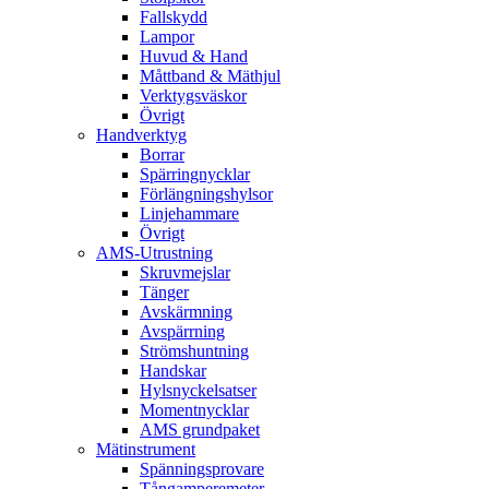
Fallskydd
Lampor
Huvud & Hand
Måttband & Mäthjul
Verktygsväskor
Övrigt
Handverktyg
Borrar
Spärringnycklar
Förlängningshylsor
Linjehammare
Övrigt
AMS-Utrustning
Skruvmejslar
Tänger
Avskärmning
Avspärrning
Strömshuntning
Handskar
Hylsnyckelsatser
Momentnycklar
AMS grundpaket
Mätinstrument
Spänningsprovare
Tångamperemeter