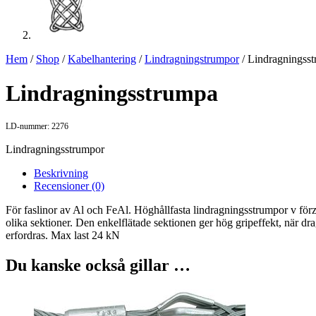
Hem
/
Shop
/
Kabelhantering
/
Lindragningstrumpor
/ Lindragningss
Lindragningsstrumpa
LD-nummer: 2276
Lindragningsstrumpor
Beskrivning
Recensioner (0)
För faslinor av Al och FeAl. Höghållfasta lindragningsstrumpor v förz
olika sektioner. Den enkelflätade sektionen ger hög gripeffekt, när d
erfordras. Max last 24 kN
Du kanske också gillar …