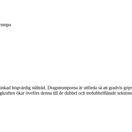
trumpa
inkad högvärdig ståltråd. Dragstrumporna är utförda så att gradvis gri
ragkraften ökar öveförs denna till de dubbel och tredubbelflätade sekt