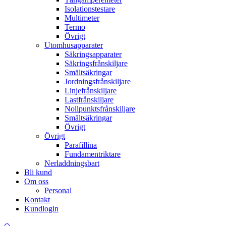
Isolationstestare
Multimeter
Termo
Övrigt
Utomhusapparater
Säkringsapparater
Säkringsfrånskiljare
Smältsäkringar
Jordningsfrånskiljare
Linjefrånskiljare
Lastfrånskiljare
Nollpunktsfrånskiljare
Smältsäkringar
Övrigt
Övrigt
Parafillina
Fundamentriktare
Nerladdningsbart
Bli kund
Om oss
Personal
Kontakt
Kundlogin