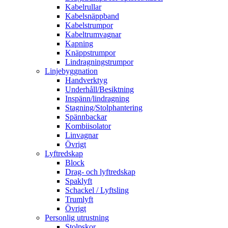
Kabelrullar
Kabelsnäppband
Kabelstrumpor
Kabeltrumvagnar
Kapning
Knäppstrumpor
Lindragningstrumpor
Linjebyggnation
Handverktyg
Underhåll/Besiktning
Inspänn/lindragning
Stagning/Stolphantering
Spännbackar
Kombiisolator
Linvagnar
Övrigt
Lyftredskap
Block
Drag- och lyftredskap
Spaklyft
Schackel / Lyftsling
Trumlyft
Övrigt
Personlig utrustning
Stolpskor