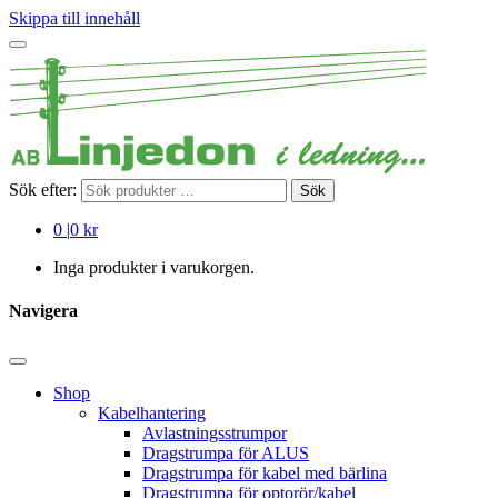
Skippa till innehåll
Sök efter:
Sök
0
|
0 kr
Inga produkter i varukorgen.
Navigera
Shop
Kabelhantering
Avlastningsstrumpor
Dragstrumpa för ALUS
Dragstrumpa för kabel med bärlina
Dragstrumpa för optorör/kabel