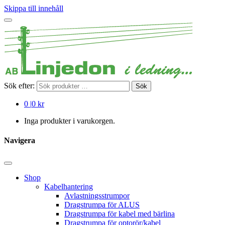
Skippa till innehåll
Sök efter:
Sök
0
|
0 kr
Inga produkter i varukorgen.
Navigera
Shop
Kabelhantering
Avlastningsstrumpor
Dragstrumpa för ALUS
Dragstrumpa för kabel med bärlina
Dragstrumpa för optorör/kabel