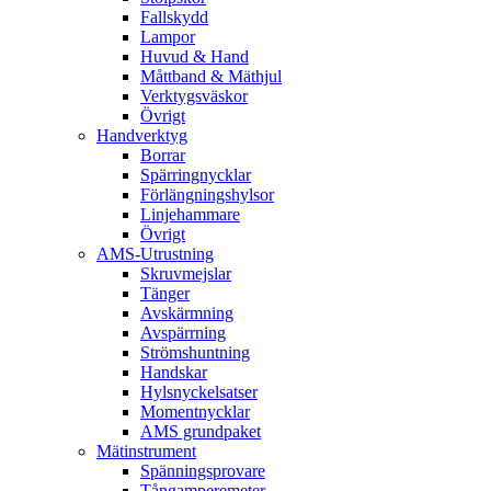
Fallskydd
Lampor
Huvud & Hand
Måttband & Mäthjul
Verktygsväskor
Övrigt
Handverktyg
Borrar
Spärringnycklar
Förlängningshylsor
Linjehammare
Övrigt
AMS-Utrustning
Skruvmejslar
Tänger
Avskärmning
Avspärrning
Strömshuntning
Handskar
Hylsnyckelsatser
Momentnycklar
AMS grundpaket
Mätinstrument
Spänningsprovare
Tångamperemeter