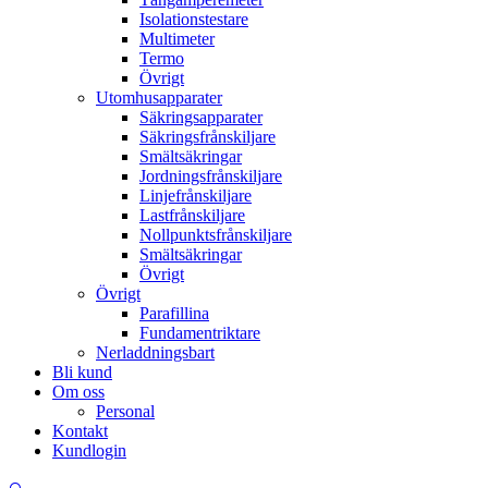
Isolationstestare
Multimeter
Termo
Övrigt
Utomhusapparater
Säkringsapparater
Säkringsfrånskiljare
Smältsäkringar
Jordningsfrånskiljare
Linjefrånskiljare
Lastfrånskiljare
Nollpunktsfrånskiljare
Smältsäkringar
Övrigt
Övrigt
Parafillina
Fundamentriktare
Nerladdningsbart
Bli kund
Om oss
Personal
Kontakt
Kundlogin