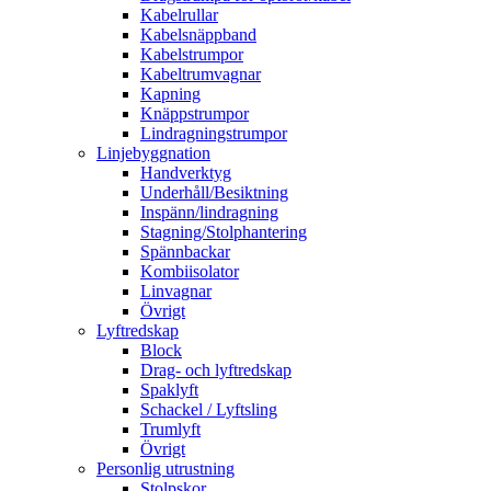
Kabelrullar
Kabelsnäppband
Kabelstrumpor
Kabeltrumvagnar
Kapning
Knäppstrumpor
Lindragningstrumpor
Linjebyggnation
Handverktyg
Underhåll/Besiktning
Inspänn/lindragning
Stagning/Stolphantering
Spännbackar
Kombiisolator
Linvagnar
Övrigt
Lyftredskap
Block
Drag- och lyftredskap
Spaklyft
Schackel / Lyftsling
Trumlyft
Övrigt
Personlig utrustning
Stolpskor