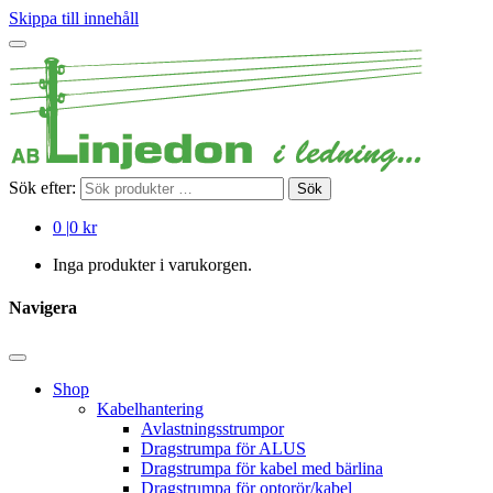
Skippa till innehåll
Sök efter:
Sök
0
|
0 kr
Inga produkter i varukorgen.
Navigera
Shop
Kabelhantering
Avlastningsstrumpor
Dragstrumpa för ALUS
Dragstrumpa för kabel med bärlina
Dragstrumpa för optorör/kabel