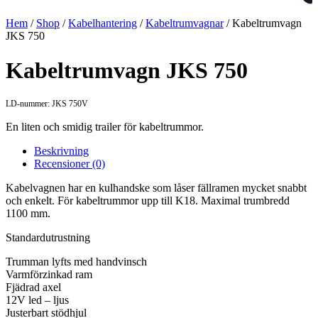
Hem
/
Shop
/
Kabelhantering
/
Kabeltrumvagnar
/ Kabeltrumvagn
JKS 750
Kabeltrumvagn JKS 750
LD-nummer: JKS 750V
En liten och smidig trailer för kabeltrummor.
Beskrivning
Recensioner (0)
Kabelvagnen har en kulhandske som låser fällramen mycket snabbt
och enkelt. För kabeltrummor upp till K18. Maximal trumbredd
1100 mm.
Standardutrustning
Trumman lyfts med handvinsch
Varmförzinkad ram
Fjädrad axel
12V led – ljus
Justerbart stödhjul