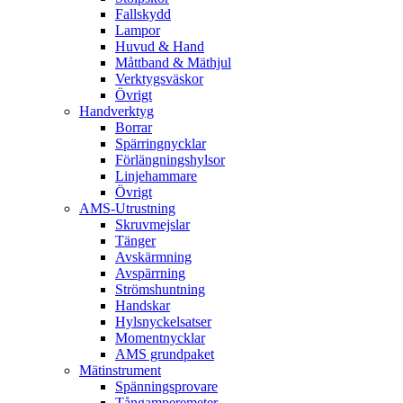
Fallskydd
Lampor
Huvud & Hand
Måttband & Mäthjul
Verktygsväskor
Övrigt
Handverktyg
Borrar
Spärringnycklar
Förlängningshylsor
Linjehammare
Övrigt
AMS-Utrustning
Skruvmejslar
Tänger
Avskärmning
Avspärrning
Strömshuntning
Handskar
Hylsnyckelsatser
Momentnycklar
AMS grundpaket
Mätinstrument
Spänningsprovare
Tångamperemeter