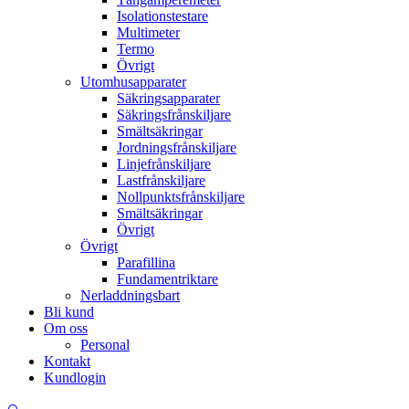
Isolationstestare
Multimeter
Termo
Övrigt
Utomhusapparater
Säkringsapparater
Säkringsfrånskiljare
Smältsäkringar
Jordningsfrånskiljare
Linjefrånskiljare
Lastfrånskiljare
Nollpunktsfrånskiljare
Smältsäkringar
Övrigt
Övrigt
Parafillina
Fundamentriktare
Nerladdningsbart
Bli kund
Om oss
Personal
Kontakt
Kundlogin