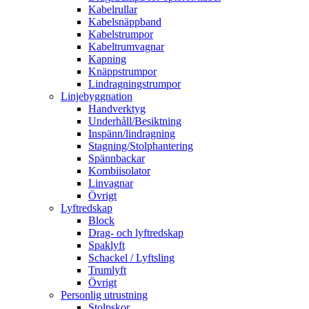
Kabelrullar
Kabelsnäppband
Kabelstrumpor
Kabeltrumvagnar
Kapning
Knäppstrumpor
Lindragningstrumpor
Linjebyggnation
Handverktyg
Underhåll/Besiktning
Inspänn/lindragning
Stagning/Stolphantering
Spännbackar
Kombiisolator
Linvagnar
Övrigt
Lyftredskap
Block
Drag- och lyftredskap
Spaklyft
Schackel / Lyftsling
Trumlyft
Övrigt
Personlig utrustning
Stolpskor