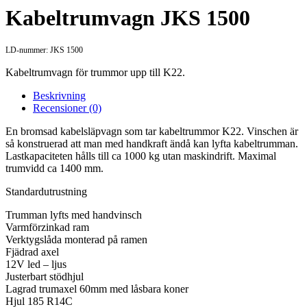
Kabeltrumvagn JKS 1500
LD-nummer: JKS 1500
Kabeltrumvagn för trummor upp till K22.
Beskrivning
Recensioner (0)
En bromsad kabelsläpvagn som tar kabeltrummor K22. Vinschen är
så konstruerad att man med handkraft ändå kan lyfta kabeltrumman.
Lastkapaciteten hålls till ca 1000 kg utan maskindrift. Maximal
trumvidd ca 1400 mm.
Standardutrustning
Trumman lyfts med handvinsch
Varmförzinkad ram
Verktygslåda monterad på ramen
Fjädrad axel
12V led – ljus
Justerbart stödhjul
Lagrad trumaxel 60mm med låsbara koner
Hjul 185 R14C