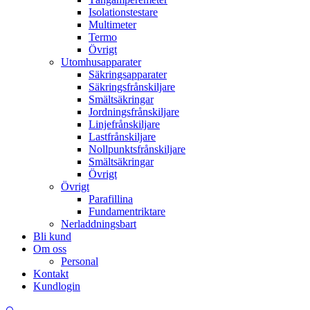
Isolationstestare
Multimeter
Termo
Övrigt
Utomhusapparater
Säkringsapparater
Säkringsfrånskiljare
Smältsäkringar
Jordningsfrånskiljare
Linjefrånskiljare
Lastfrånskiljare
Nollpunktsfrånskiljare
Smältsäkringar
Övrigt
Övrigt
Parafillina
Fundamentriktare
Nerladdningsbart
Bli kund
Om oss
Personal
Kontakt
Kundlogin