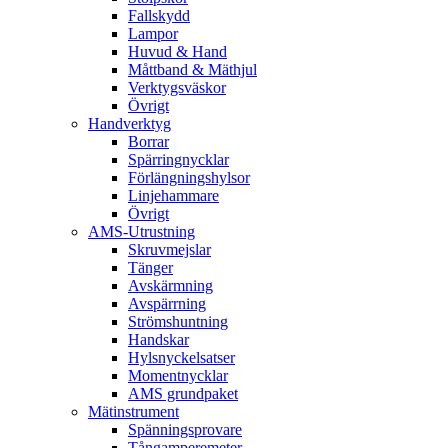
Fallskydd
Lampor
Huvud & Hand
Måttband & Mäthjul
Verktygsväskor
Övrigt
Handverktyg
Borrar
Spärringnycklar
Förlängningshylsor
Linjehammare
Övrigt
AMS-Utrustning
Skruvmejslar
Tänger
Avskärmning
Avspärrning
Strömshuntning
Handskar
Hylsnyckelsatser
Momentnycklar
AMS grundpaket
Mätinstrument
Spänningsprovare
Tångamperemeter