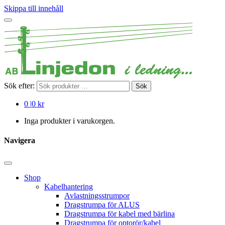
Skippa till innehåll
Sök efter:
Sök
0
|
0 kr
Inga produkter i varukorgen.
Navigera
Shop
Kabelhantering
Avlastningsstrumpor
Dragstrumpa för ALUS
Dragstrumpa för kabel med bärlina
Dragstrumpa för optorör/kabel