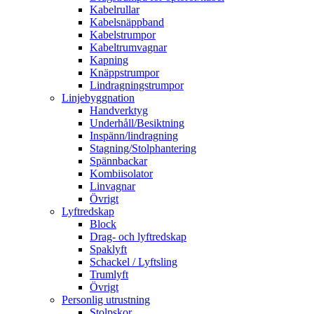
Kabelrullar
Kabelsnäppband
Kabelstrumpor
Kabeltrumvagnar
Kapning
Knäppstrumpor
Lindragningstrumpor
Linjebyggnation
Handverktyg
Underhåll/Besiktning
Inspänn/lindragning
Stagning/Stolphantering
Spännbackar
Kombiisolator
Linvagnar
Övrigt
Lyftredskap
Block
Drag- och lyftredskap
Spaklyft
Schackel / Lyftsling
Trumlyft
Övrigt
Personlig utrustning
Stolpskor