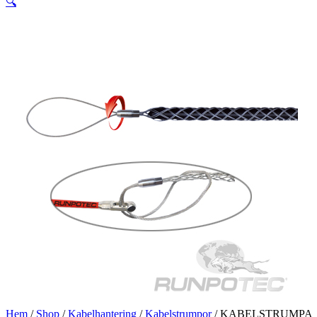
🔍
Hem
/
Shop
/
Kabelhantering
/
Kabelstrumpor
/ KABELSTRUMPA