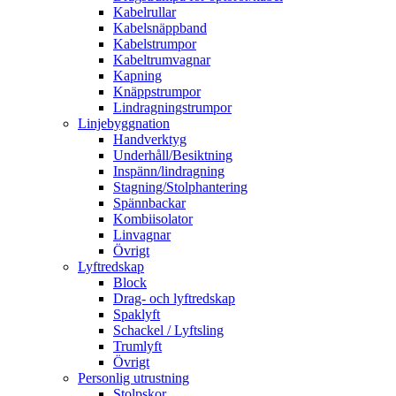
Kabelrullar
Kabelsnäppband
Kabelstrumpor
Kabeltrumvagnar
Kapning
Knäppstrumpor
Lindragningstrumpor
Linjebyggnation
Handverktyg
Underhåll/Besiktning
Inspänn/lindragning
Stagning/Stolphantering
Spännbackar
Kombiisolator
Linvagnar
Övrigt
Lyftredskap
Block
Drag- och lyftredskap
Spaklyft
Schackel / Lyftsling
Trumlyft
Övrigt
Personlig utrustning
Stolpskor