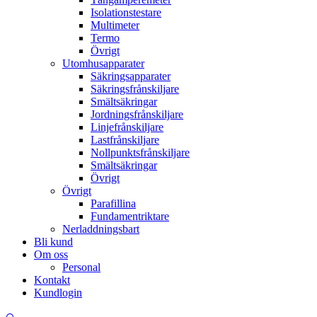
Isolationstestare
Multimeter
Termo
Övrigt
Utomhusapparater
Säkringsapparater
Säkringsfrånskiljare
Smältsäkringar
Jordningsfrånskiljare
Linjefrånskiljare
Lastfrånskiljare
Nollpunktsfrånskiljare
Smältsäkringar
Övrigt
Övrigt
Parafillina
Fundamentriktare
Nerladdningsbart
Bli kund
Om oss
Personal
Kontakt
Kundlogin