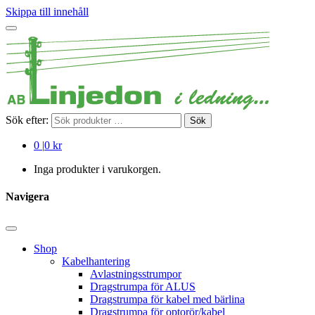
Skippa till innehåll
Sök efter:
Sök
0
|
0 kr
Inga produkter i varukorgen.
Navigera
Shop
Kabelhantering
Avlastningsstrumpor
Dragstrumpa för ALUS
Dragstrumpa för kabel med bärlina
Dragstrumpa för optorör/kabel