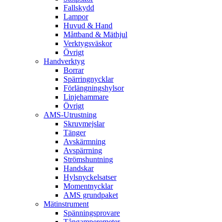
Fallskydd
Lampor
Huvud & Hand
Måttband & Mäthjul
Verktygsväskor
Övrigt
Handverktyg
Borrar
Spärringnycklar
Förlängningshylsor
Linjehammare
Övrigt
AMS-Utrustning
Skruvmejslar
Tänger
Avskärmning
Avspärrning
Strömshuntning
Handskar
Hylsnyckelsatser
Momentnycklar
AMS grundpaket
Mätinstrument
Spänningsprovare
Tångamperemeter