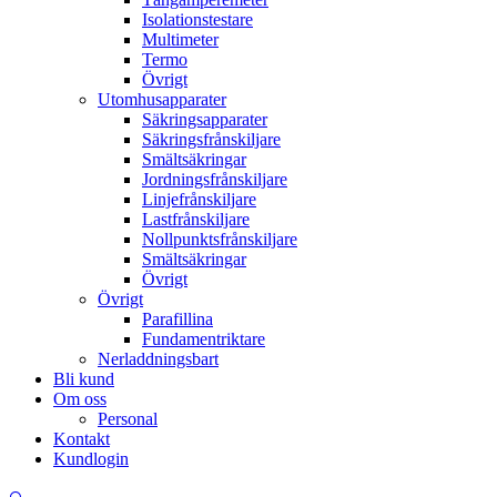
Isolationstestare
Multimeter
Termo
Övrigt
Utomhusapparater
Säkringsapparater
Säkringsfrånskiljare
Smältsäkringar
Jordningsfrånskiljare
Linjefrånskiljare
Lastfrånskiljare
Nollpunktsfrånskiljare
Smältsäkringar
Övrigt
Övrigt
Parafillina
Fundamentriktare
Nerladdningsbart
Bli kund
Om oss
Personal
Kontakt
Kundlogin