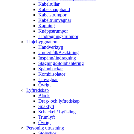
Kabelrullar
Kabelsnäppband
Kabelstrumpor
Kabeltrumvagnar
Kapning
Knäppstrumpor
Lindragningstrumpor
Linjebyggnation
Handverktyg
Underhåll/Besiktning
Inspänn/lindragning
Stagning/Stolphantering
Spännbackar
Kombiisolator
Linvagnar
Övrigt
Lyftredskap
Block
Drag- och lyftredskap
Spaklyft
Schackel / Lyftsling
Trumlyft
Övrigt
Personlig utrustning
Stolpskor