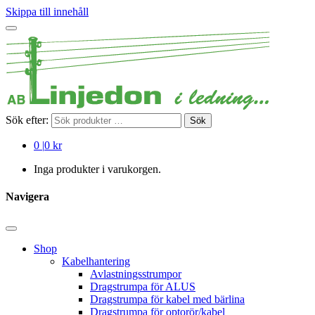
Skippa till innehåll
Sök efter:
Sök
0
|
0 kr
Inga produkter i varukorgen.
Navigera
Shop
Kabelhantering
Avlastningsstrumpor
Dragstrumpa för ALUS
Dragstrumpa för kabel med bärlina
Dragstrumpa för optorör/kabel