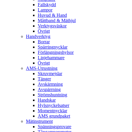
Fallskydd
Lampor
Huvud & Hand
Måttband & Mäthjul
Verktygsväskor
Övrigt
Handverktyg
Borrar
Spärringnycklar
Förlängningshylsor
Linjehammare
Övrigt
AMS-Utrustning
Skruvmejslar
Tänger
Avskärmning
Avspärrning
Strömshuntning
Handskar
Hylsnyckelsatser
Momentnycklar
AMS grundpaket
Mätinstrument
Spänningsprovare
Tångamperemeter