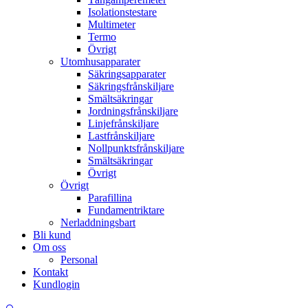
Isolationstestare
Multimeter
Termo
Övrigt
Utomhusapparater
Säkringsapparater
Säkringsfrånskiljare
Smältsäkringar
Jordningsfrånskiljare
Linjefrånskiljare
Lastfrånskiljare
Nollpunktsfrånskiljare
Smältsäkringar
Övrigt
Övrigt
Parafillina
Fundamentriktare
Nerladdningsbart
Bli kund
Om oss
Personal
Kontakt
Kundlogin