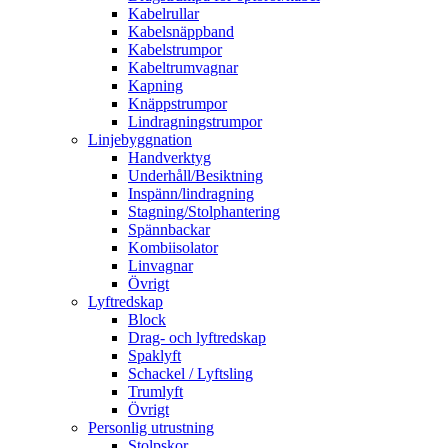
Kabelrullar
Kabelsnäppband
Kabelstrumpor
Kabeltrumvagnar
Kapning
Knäppstrumpor
Lindragningstrumpor
Linjebyggnation
Handverktyg
Underhåll/Besiktning
Inspänn/lindragning
Stagning/Stolphantering
Spännbackar
Kombiisolator
Linvagnar
Övrigt
Lyftredskap
Block
Drag- och lyftredskap
Spaklyft
Schackel / Lyftsling
Trumlyft
Övrigt
Personlig utrustning
Stolpskor