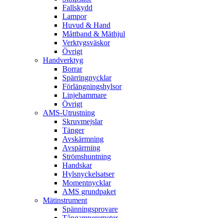
Fallskydd
Lampor
Huvud & Hand
Måttband & Mäthjul
Verktygsväskor
Övrigt
Handverktyg
Borrar
Spärringnycklar
Förlängningshylsor
Linjehammare
Övrigt
AMS-Utrustning
Skruvmejslar
Tänger
Avskärmning
Avspärrning
Strömshuntning
Handskar
Hylsnyckelsatser
Momentnycklar
AMS grundpaket
Mätinstrument
Spänningsprovare
Tångamperemeter