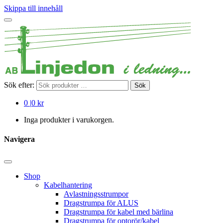
Skippa till innehåll
Sök efter:
Sök
0
|
0 kr
Inga produkter i varukorgen.
Navigera
Shop
Kabelhantering
Avlastningsstrumpor
Dragstrumpa för ALUS
Dragstrumpa för kabel med bärlina
Dragstrumpa för optorör/kabel