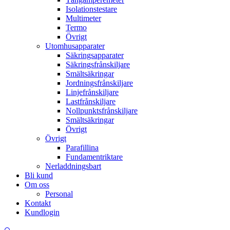
Isolationstestare
Multimeter
Termo
Övrigt
Utomhusapparater
Säkringsapparater
Säkringsfrånskiljare
Smältsäkringar
Jordningsfrånskiljare
Linjefrånskiljare
Lastfrånskiljare
Nollpunktsfrånskiljare
Smältsäkringar
Övrigt
Övrigt
Parafillina
Fundamentriktare
Nerladdningsbart
Bli kund
Om oss
Personal
Kontakt
Kundlogin