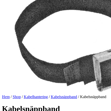
Hem
/
Shop
/
Kabelhantering
/
Kabelsnäppband
/ Kabelsnäppband
Kabelsnäppband