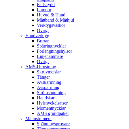
Fallskydd
Lampor
Huvud & Hand
Måttband & Mäthjul
Verktygsväskor
Övrigt
Handverktyg
Borrar
Spärringnycklar
Förlängningshylsor
Linjehammare
Övrigt
AMS-Utrustning
Skruvmejslar
Tänger
Avskärmning
Avspärrning
Strömshuntning
Handskar
Hylsnyckelsatser
Momentnycklar
AMS grundpaket
Mätinstrument
Spänningsprovare
Tångamperemeter