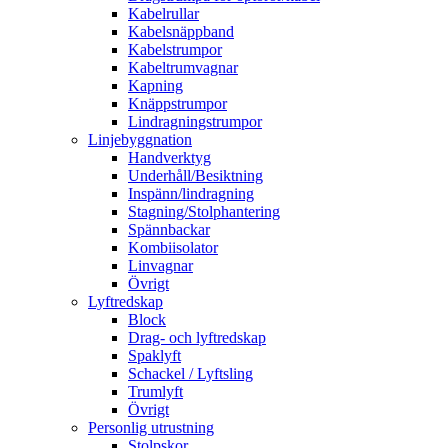
Kabelrullar
Kabelsnäppband
Kabelstrumpor
Kabeltrumvagnar
Kapning
Knäppstrumpor
Lindragningstrumpor
Linjebyggnation
Handverktyg
Underhåll/Besiktning
Inspänn/lindragning
Stagning/Stolphantering
Spännbackar
Kombiisolator
Linvagnar
Övrigt
Lyftredskap
Block
Drag- och lyftredskap
Spaklyft
Schackel / Lyftsling
Trumlyft
Övrigt
Personlig utrustning
Stolpskor