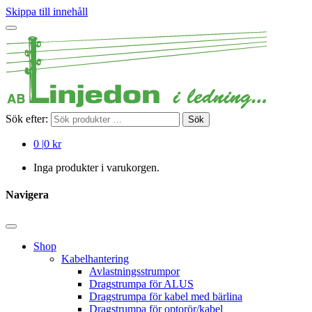
Skippa till innehåll
Sök efter:
Sök
0
|
0 kr
Inga produkter i varukorgen.
Navigera
Shop
Kabelhantering
Avlastningsstrumpor
Dragstrumpa för ALUS
Dragstrumpa för kabel med bärlina
Dragstrumpa för optorör/kabel