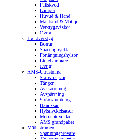
Fallskydd
Lampor
Huvud & Hand
Måttband & Mäthjul
Verktygsväskor
Övrigt
Handverktyg
Borrar
Spärringnycklar
Förlängningshylsor
Linjehammare
Övrigt
AMS-Utrustning
Skruvmejslar
Tänger
Avskärmning
Avspärrning
Strömshuntning
Handskar
Hylsnyckelsatser
Momentnycklar
AMS grundpaket
Mätinstrument
Spänningsprovare
Tångamperemeter