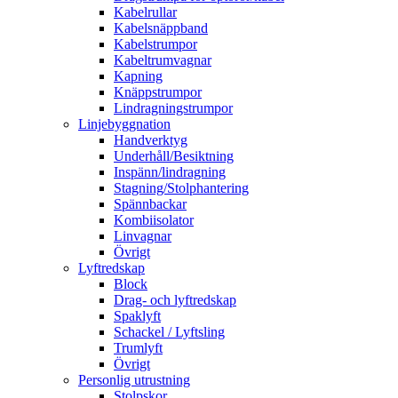
Kabelrullar
Kabelsnäppband
Kabelstrumpor
Kabeltrumvagnar
Kapning
Knäppstrumpor
Lindragningstrumpor
Linjebyggnation
Handverktyg
Underhåll/Besiktning
Inspänn/lindragning
Stagning/Stolphantering
Spännbackar
Kombiisolator
Linvagnar
Övrigt
Lyftredskap
Block
Drag- och lyftredskap
Spaklyft
Schackel / Lyftsling
Trumlyft
Övrigt
Personlig utrustning
Stolpskor