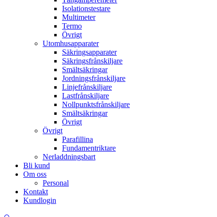
Isolationstestare
Multimeter
Termo
Övrigt
Utomhusapparater
Säkringsapparater
Säkringsfrånskiljare
Smältsäkringar
Jordningsfrånskiljare
Linjefrånskiljare
Lastfrånskiljare
Nollpunktsfrånskiljare
Smältsäkringar
Övrigt
Övrigt
Parafillina
Fundamentriktare
Nerladdningsbart
Bli kund
Om oss
Personal
Kontakt
Kundlogin