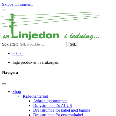
Skippa till innehåll
Sök efter:
Sök
0
|
0 kr
Inga produkter i varukorgen.
Navigera
Shop
Kabelhantering
Avlastningsstrumpor
Dragstrumpa för ALUS
Dragstrumpa för kabel med bärlina
Dragstrumpa för optorör/kabel