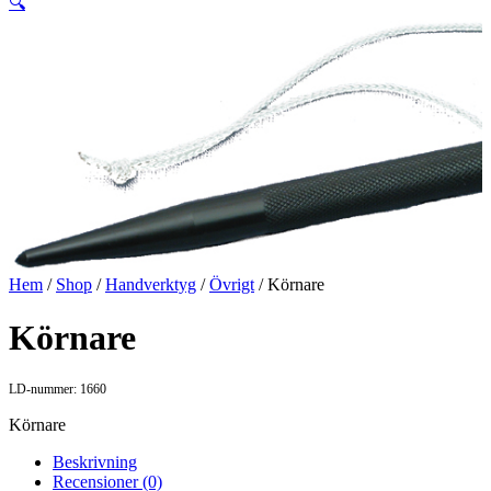
🔍
Hem
/
Shop
/
Handverktyg
/
Övrigt
/ Körnare
Körnare
LD-nummer: 1660
Körnare
Beskrivning
Recensioner (0)