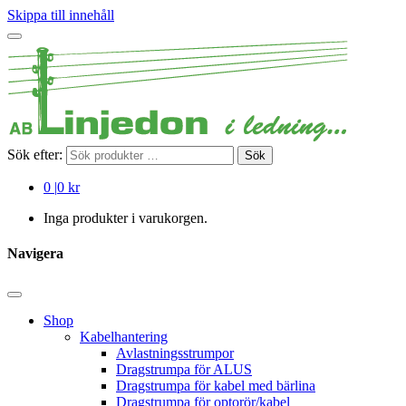
Skippa till innehåll
Sök efter:
Sök
0
|
0 kr
Inga produkter i varukorgen.
Navigera
Shop
Kabelhantering
Avlastningsstrumpor
Dragstrumpa för ALUS
Dragstrumpa för kabel med bärlina
Dragstrumpa för optorör/kabel