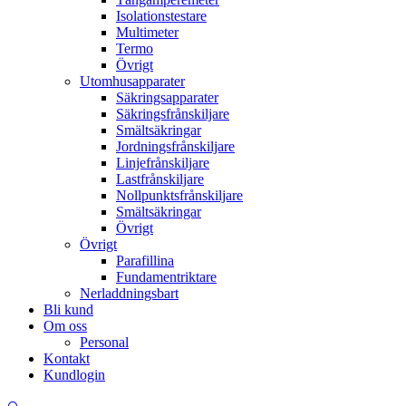
Isolationstestare
Multimeter
Termo
Övrigt
Utomhusapparater
Säkringsapparater
Säkringsfrånskiljare
Smältsäkringar
Jordningsfrånskiljare
Linjefrånskiljare
Lastfrånskiljare
Nollpunktsfrånskiljare
Smältsäkringar
Övrigt
Övrigt
Parafillina
Fundamentriktare
Nerladdningsbart
Bli kund
Om oss
Personal
Kontakt
Kundlogin