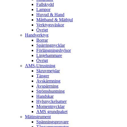
Fallskydd
Lampor
Huvud & Hand
Måttband & Mäthjul
Verktygsväskor
Övrigt
Handverktyg
Borrar
Spärringnycklar
Förlängningshylsor
Linjehammare
Övrigt
AMS-Utrustning
Skruvmejslar
Tänger
Avskärmning
Avspärrning
Strömshuntning
Handskar
Hylsnyckelsatser
Momentnycklar
AMS grundpaket
Mätinstrument
Spänningsprovare
Tångamperemeter