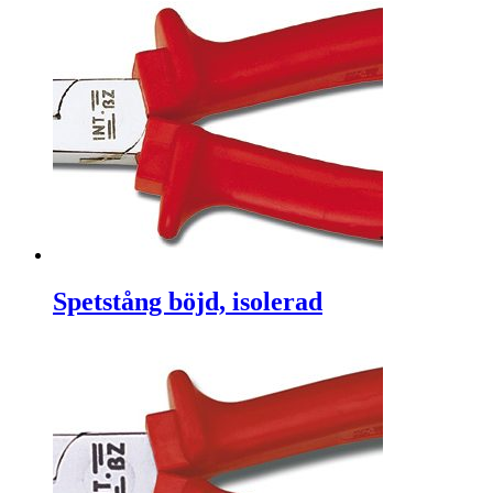
Spetstång böjd, isolerad