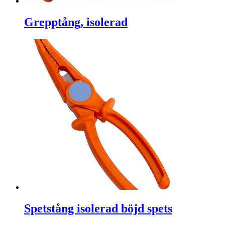
Grepptång, isolerad
Spetstång isolerad böjd spets