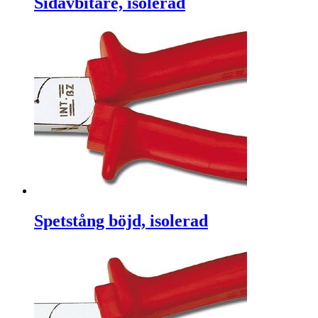
Sidavbitare, isolerad
Spetstång böjd, isolerad