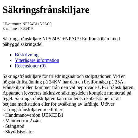
Säkringsfrånskiljare
LD-nummer: NPS24B1+NPAC9
E-nummer: 0635419
Säkringsfrånskiljare NPS24B1+NPAC9 En frånskiljare med
påbyggd säkringsdel
Beskrivning
Ytterligare information
Recensioner (0)
Säkringsfrånskiljare för friledningsnät och stolpstationer. Vid en
högsta driftspänning på 24KV har den en brytförmåga på 25A.
Frånskiljardelen kommer från den väl beprövade UFG frånskiljaren.
Apparaten levereras inklusive säkringsdelen komplett monterad på
regel. Säkringsfrånskiljaren kan monteras i kabelstolpe för att
betjäna markstation eller för avsäkring av luftlinje. Utöver
säkringsfrånskiljaren medföljer:
· Handmanöverdon UEKE3B1
· Manöverrör 2x4m
· Stångstöd
· Skyddsisolator