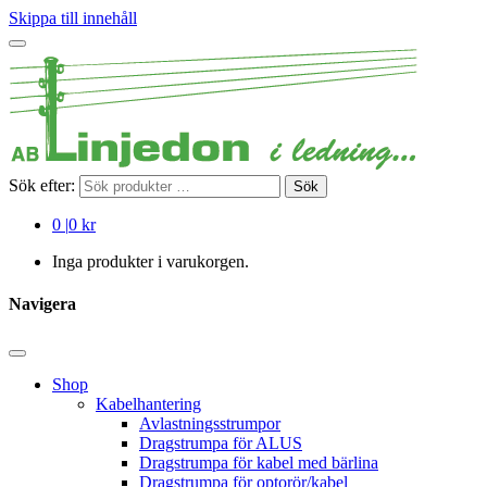
Skippa till innehåll
Sök efter:
Sök
0
|
0 kr
Inga produkter i varukorgen.
Navigera
Shop
Kabelhantering
Avlastningsstrumpor
Dragstrumpa för ALUS
Dragstrumpa för kabel med bärlina
Dragstrumpa för optorör/kabel