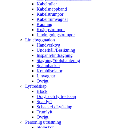
Kabelrullar
Kabelsnäppband
Kabelstrumpor
Kabeltrumvagnar
Kapning
Knäppstrumpor
Lindragningstrumpor
Linjebyggnation
Handverktyg
Underhåll/Besiktning
Inspänn/lindragning
Stagning/Stolphantering
Spännbackar
Kombiisolator
Linvagnar
Övrigt
Lyftredskap
Block
Drag- och lyftredskap
Spaklyft
Schackel / Lyftsling
Trumlyft
Övrigt
Personlig utrustning
Stolpskor