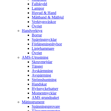
Fallskydd
Lampor
Huvud & Hand
Måttband & Mäthjul
Verktygsväskor
Övrigt
Handverktyg
Borrar
Spärringnycklar
Förlängningshylsor
Linjehammare
Övrigt
AMS-Utrustning
Skruvmejslar
Tänger
Avskärmning
Avspärrning
Strömshuntning
Handskar
Hylsnyckelsatser
Momentnycklar
AMS grundpaket
Mätinstrument
Spänningsprovare
Tångamperemeter