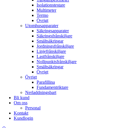
Isolationstestare
Multimeter
Termo
Övrigt
Utomhusapparater
Säkringsapparater
Säkringsfrånskiljare
Smältsäkringar
Jordningsfrånskiljare
Linjefrånskiljare
Lastfrånskiljare
Nollpunktsfrånskiljare
Smältsäkringar
Övrigt
Övrigt
Parafillina
Fundamentriktare
Nerladdningsbart
Bli kund
Om oss
Personal
Kontakt
Kundlogin