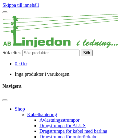
Skippa till innehåll
Sök efter:
Sök
0
|
0 kr
Inga produkter i varukorgen.
Navigera
Shop
Kabelhantering
Avlastningsstrumpor
Dragstrumpa för ALUS
Dragstrumpa för kabel med bärlina
Dragstrumpa för optorör/kabel