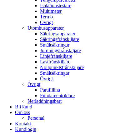
Isolationstestare
Multimeter
Termo
Övrigt
Utomhusapparater
Säkringsapparater
Säkringsfrånskiljare
Smältsäkringar
Jordningsfrånskiljare
Linjefrånskiljare
Lastfrånskiljare
Nollpunktsfrånskiljare
Smältsäkringar
Övrigt
Övrigt
Parafillina
Fundamentriktare
Nerladdningsbart
Bli kund
Om oss
Personal
Kontakt
Kundlogin