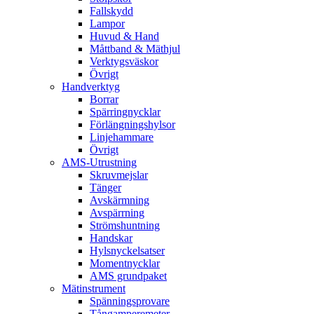
Fallskydd
Lampor
Huvud & Hand
Måttband & Mäthjul
Verktygsväskor
Övrigt
Handverktyg
Borrar
Spärringnycklar
Förlängningshylsor
Linjehammare
Övrigt
AMS-Utrustning
Skruvmejslar
Tänger
Avskärmning
Avspärrning
Strömshuntning
Handskar
Hylsnyckelsatser
Momentnycklar
AMS grundpaket
Mätinstrument
Spänningsprovare
Tångamperemeter