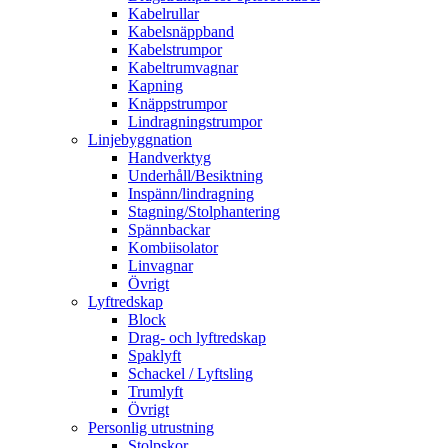
Kabelrullar
Kabelsnäppband
Kabelstrumpor
Kabeltrumvagnar
Kapning
Knäppstrumpor
Lindragningstrumpor
Linjebyggnation
Handverktyg
Underhåll/Besiktning
Inspänn/lindragning
Stagning/Stolphantering
Spännbackar
Kombiisolator
Linvagnar
Övrigt
Lyftredskap
Block
Drag- och lyftredskap
Spaklyft
Schackel / Lyftsling
Trumlyft
Övrigt
Personlig utrustning
Stolpskor