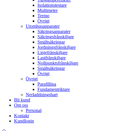
Isolationstestare
Multimeter
Termo
Övrigt
Utomhusapparater
Säkringsapparater
Säkringsfrånskiljare
Smältsäkringar
Jordningsfrånskiljare
Linjefrånskiljare
Lastfrånskiljare
Nollpunktsfrånskiljare
Smältsäkringar
Övrigt
Övrigt
Parafillina
Fundamentriktare
Nerladdningsbart
Bli kund
Om oss
Personal
Kontakt
Kundlogin