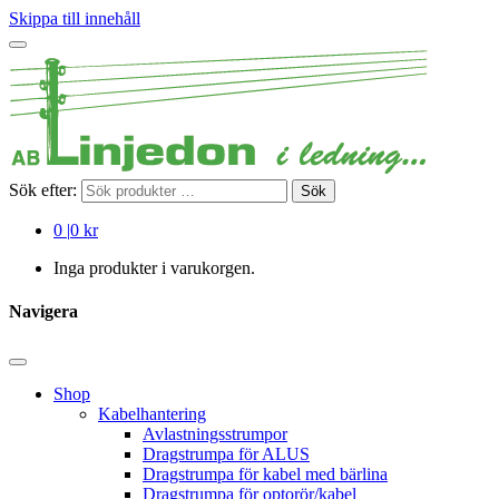
Skippa till innehåll
Sök efter:
Sök
0
|
0 kr
Inga produkter i varukorgen.
Navigera
Shop
Kabelhantering
Avlastningsstrumpor
Dragstrumpa för ALUS
Dragstrumpa för kabel med bärlina
Dragstrumpa för optorör/kabel