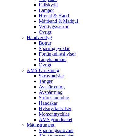
Fallskydd
Lampor
Huvud & Hand
Måttband & Mäthjul
Verktygsväskor
Övrigt
Handverktyg
Borrar
Spärringnycklar
Förlängningshylsor
Linjehammare
Övrigt
AMS-Utrustning
Skruvmejslar
Tänger
Avskärmning
Avspärrning
Strömshuntning
Handskar
Hylsnyckelsatser
Momentnycklar
AMS grundpaket
Mätinstrument
Spänningsprovare
Tångamperemeter