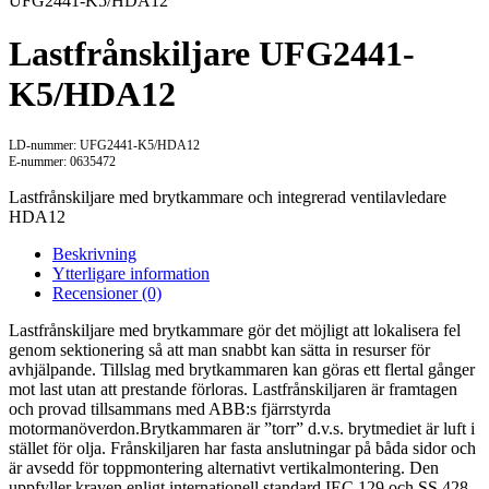
UFG2441-K5/HDA12
Lastfrånskiljare UFG2441-
K5/HDA12
LD-nummer: UFG2441-K5/HDA12
E-nummer: 0635472
Lastfrånskiljare med brytkammare och integrerad ventilavledare
HDA12
Beskrivning
Ytterligare information
Recensioner (0)
Lastfrånskiljare med brytkammare gör det möjligt att lokalisera fel
genom sektionering så att man snabbt kan sätta in resurser för
avhjälpande. Tillslag med brytkammaren kan göras ett flertal gånger
mot last utan att prestande förloras. Lastfrånskiljaren är framtagen
och provad tillsammans med ABB:s fjärrstyrda
motormanöverdon.Brytkammaren är ”torr” d.v.s. brytmediet är luft i
stället för olja. Frånskiljaren har fasta anslutningar på båda sidor och
är avsedd för toppmontering alternativt vertikalmontering. Den
uppfyller kraven enligt internationell standard IEC 129 och SS 428