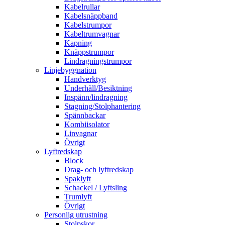
Kabelrullar
Kabelsnäppband
Kabelstrumpor
Kabeltrumvagnar
Kapning
Knäppstrumpor
Lindragningstrumpor
Linjebyggnation
Handverktyg
Underhåll/Besiktning
Inspänn/lindragning
Stagning/Stolphantering
Spännbackar
Kombiisolator
Linvagnar
Övrigt
Lyftredskap
Block
Drag- och lyftredskap
Spaklyft
Schackel / Lyftsling
Trumlyft
Övrigt
Personlig utrustning
Stolpskor