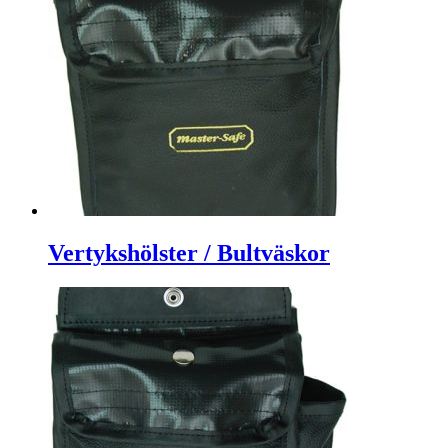
Vertykshölster / Bultväskor