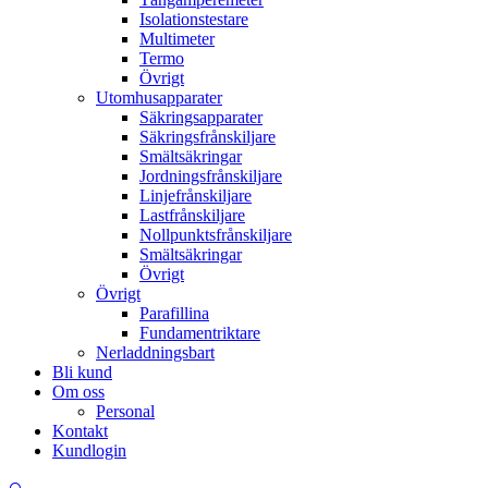
Isolationstestare
Multimeter
Termo
Övrigt
Utomhusapparater
Säkringsapparater
Säkringsfrånskiljare
Smältsäkringar
Jordningsfrånskiljare
Linjefrånskiljare
Lastfrånskiljare
Nollpunktsfrånskiljare
Smältsäkringar
Övrigt
Övrigt
Parafillina
Fundamentriktare
Nerladdningsbart
Bli kund
Om oss
Personal
Kontakt
Kundlogin