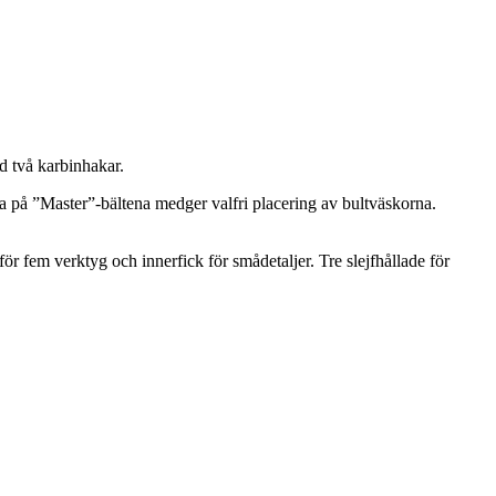
d två karbinhakar.
na på ”Master”-bältena medger valfri placering av bultväskorna.
för fem verktyg och innerfick för smådetaljer. Tre slejfhållade för