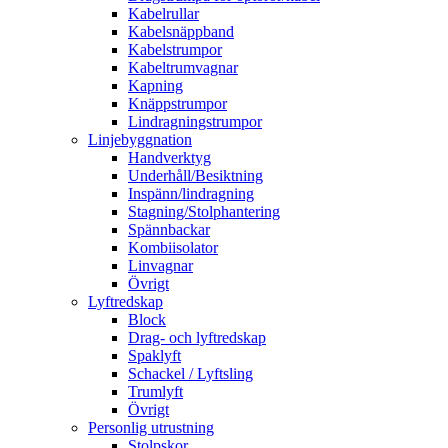
Kabelrullar
Kabelsnäppband
Kabelstrumpor
Kabeltrumvagnar
Kapning
Knäppstrumpor
Lindragningstrumpor
Linjebyggnation
Handverktyg
Underhåll/Besiktning
Inspänn/lindragning
Stagning/Stolphantering
Spännbackar
Kombiisolator
Linvagnar
Övrigt
Lyftredskap
Block
Drag- och lyftredskap
Spaklyft
Schackel / Lyftsling
Trumlyft
Övrigt
Personlig utrustning
Stolpskor