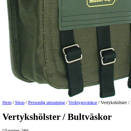
Hem
/
Shop
/
Personlig utrustning
/
Verktygsväskor
/ Vertykshölster /
Vertykshölster / Bultväskor
LD-nummer: 5464