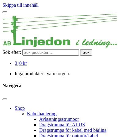
Skippa till innehåll
Sök efter:
Sök
0
|
0 kr
Inga produkter i varukorgen.
Navigera
Shop
Kabelhantering
Avlastningsstrumpor
Dragstrumpa för ALUS
Dragstrumpa för kabel med bärlina
Dragstrumpa för optorör/kabel