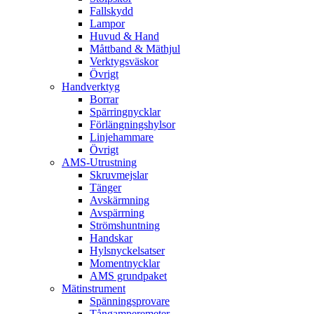
Fallskydd
Lampor
Huvud & Hand
Måttband & Mäthjul
Verktygsväskor
Övrigt
Handverktyg
Borrar
Spärringnycklar
Förlängningshylsor
Linjehammare
Övrigt
AMS-Utrustning
Skruvmejslar
Tänger
Avskärmning
Avspärrning
Strömshuntning
Handskar
Hylsnyckelsatser
Momentnycklar
AMS grundpaket
Mätinstrument
Spänningsprovare
Tångamperemeter