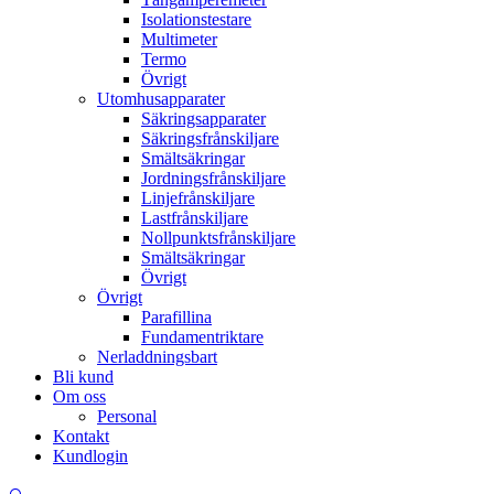
Isolationstestare
Multimeter
Termo
Övrigt
Utomhusapparater
Säkringsapparater
Säkringsfrånskiljare
Smältsäkringar
Jordningsfrånskiljare
Linjefrånskiljare
Lastfrånskiljare
Nollpunktsfrånskiljare
Smältsäkringar
Övrigt
Övrigt
Parafillina
Fundamentriktare
Nerladdningsbart
Bli kund
Om oss
Personal
Kontakt
Kundlogin