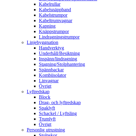
Kabelrullar
Kabelsnäppband
Kabelstrumpor
Kabeltrumvagnar
Kapning
Knäppstrumpor
Lindragningstrumpor
Linjebyggnation
Handverktyg
Underhåll/Besiktning
Inspänn/lindragning
Stagning/Stolphantering
Spännbackar
Kombiisolator
Linvagnar
Övrigt
Lyftredskap
Block
Drag- och lyftredskap
Spaklyft
Schackel / Lyftsling
Trumlyft
Övrigt
Personlig utrustning
Stolpskor