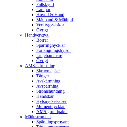
Fallskydd
Lampor
Huvud & Hand
Måttband & Mäthjul
Verktygsväskor
Övrigt
Handverktyg
Borrar
Spärringnycklar
Förlängningshylsor
Linjehammare
Övrigt
AMS-Utrustning
Skruvmejslar
Tänger
Avskärmning
Avspärrning
Strömshuntning
Handskar
Hylsnyckelsatser
Momentnycklar
AMS grundpaket
Mätinstrument
Spänningsprovare
Tångamperemeter