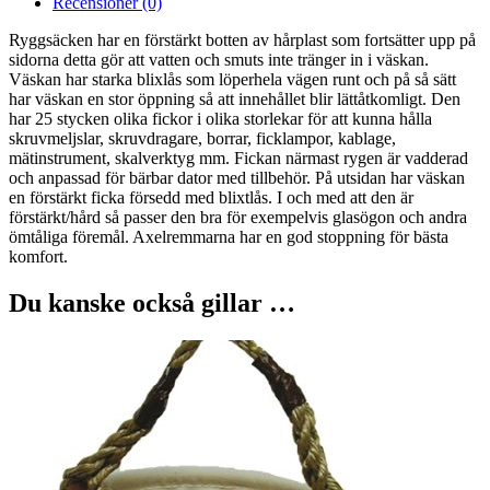
Recensioner (0)
Ryggsäcken har en förstärkt botten av hårplast som fortsätter upp på
sidorna detta gör att vatten och smuts inte tränger in i väskan.
Väskan har starka blixlås som löperhela vägen runt och på så sätt
har väskan en stor öppning så att innehållet blir lättåtkomligt. Den
har 25 stycken olika fickor i olika storlekar för att kunna hålla
skruvmeljslar, skruvdragare, borrar, ficklampor, kablage,
mätinstrument, skalverktyg mm. Fickan närmast rygen är vadderad
och anpassad för bärbar dator med tillbehör. På utsidan har väskan
en förstärkt ficka försedd med blixtlås. I och med att den är
förstärkt/hård så passer den bra för exempelvis glasögon och andra
ömtåliga föremål. Axelremmarna har en god stoppning för bästa
komfort.
Du kanske också gillar …