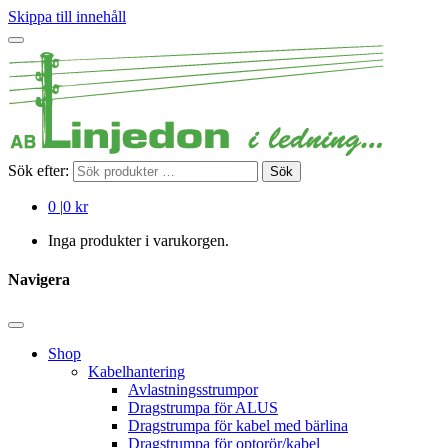
Skippa till innehåll
Sök efter:
Sök
0
|
0 kr
Inga produkter i varukorgen.
Navigera
Shop
Kabelhantering
Avlastningsstrumpor
Dragstrumpa för ALUS
Dragstrumpa för kabel med bärlina
Dragstrumpa för optorör/kabel