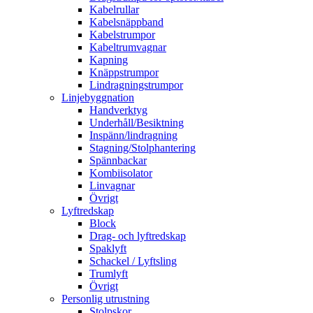
Kabelrullar
Kabelsnäppband
Kabelstrumpor
Kabeltrumvagnar
Kapning
Knäppstrumpor
Lindragningstrumpor
Linjebyggnation
Handverktyg
Underhåll/Besiktning
Inspänn/lindragning
Stagning/Stolphantering
Spännbackar
Kombiisolator
Linvagnar
Övrigt
Lyftredskap
Block
Drag- och lyftredskap
Spaklyft
Schackel / Lyftsling
Trumlyft
Övrigt
Personlig utrustning
Stolpskor