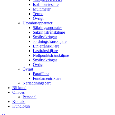
Isolationstestare
Multimeter
Termo
Övrigt
Utomhusapparater
Säkringsapparater
Säkringsfrånskiljare
Smältsäkringar
Jordningsfrånskiljare
Linjefrånskiljare
Lastfrånskiljare
Nollpunktsfrånskiljare
Smältsäkringar
Övrigt
Övrigt
Parafillina
Fundamentriktare
Nerladdningsbart
Bli kund
Om oss
Personal
Kontakt
Kundlogin