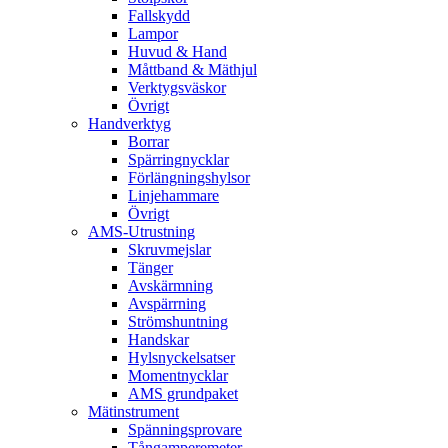
Fallskydd
Lampor
Huvud & Hand
Måttband & Mäthjul
Verktygsväskor
Övrigt
Handverktyg
Borrar
Spärringnycklar
Förlängningshylsor
Linjehammare
Övrigt
AMS-Utrustning
Skruvmejslar
Tänger
Avskärmning
Avspärrning
Strömshuntning
Handskar
Hylsnyckelsatser
Momentnycklar
AMS grundpaket
Mätinstrument
Spänningsprovare
Tångamperemeter