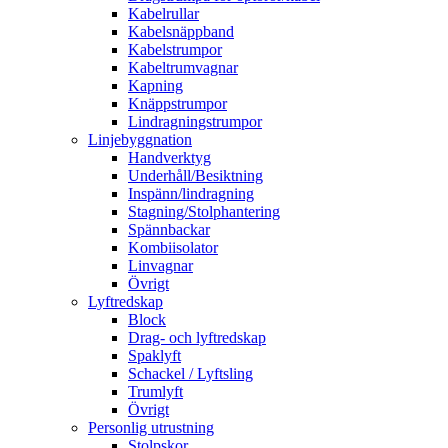
Kabelrullar
Kabelsnäppband
Kabelstrumpor
Kabeltrumvagnar
Kapning
Knäppstrumpor
Lindragningstrumpor
Linjebyggnation
Handverktyg
Underhåll/Besiktning
Inspänn/lindragning
Stagning/Stolphantering
Spännbackar
Kombiisolator
Linvagnar
Övrigt
Lyftredskap
Block
Drag- och lyftredskap
Spaklyft
Schackel / Lyftsling
Trumlyft
Övrigt
Personlig utrustning
Stolpskor