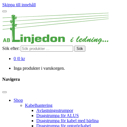
Skippa till innehåll
Sök efter:
Sök
0
|
0 kr
Inga produkter i varukorgen.
Navigera
Shop
Kabelhantering
Avlastningsstrumpor
Dragstrumpa för ALUS
Dragstrumpa för kabel med bärlina
Dragstrumpa för optorör/kabel