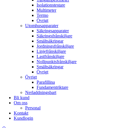
Isolationstestare
Multimeter
Termo
Övrigt
Utomhusapparater
Säkringsapparater
Säkringsfrånskiljare
Smältsäkringar
Jordningsfrånskiljare
Linjefrånskiljare
Lastfrånskiljare
Nollpunktsfrånskiljare
Smältsäkringar
Övrigt
Övrigt
Parafillina
Fundamentriktare
Nerladdningsbart
Bli kund
Om oss
Personal
Kontakt
Kundlogin