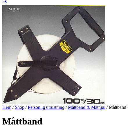
🔍
Hem
/
Shop
/
Personlig utrustning
/
Måttband & Mäthjul
/ Måttband
Måttband