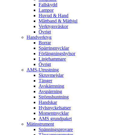
Fallskydd
Lampor
Huvud & Hand
Måttband & Mäthjul
Verktygsväskor
Övrigt
Handverktyg
Borrar
Spärringnycklar
Förlängningshylsor
Linjehammare
Övrigt
AMS-Utrustning
Skruvmejslar
Tänger
Avskärmning
Avspärrning
Strömshuntning
Handskar
Hylsnyckelsatser
Momentnycklar
AMS grundpaket
Mätinstrument
Spänningsprovare
Tångamperemeter