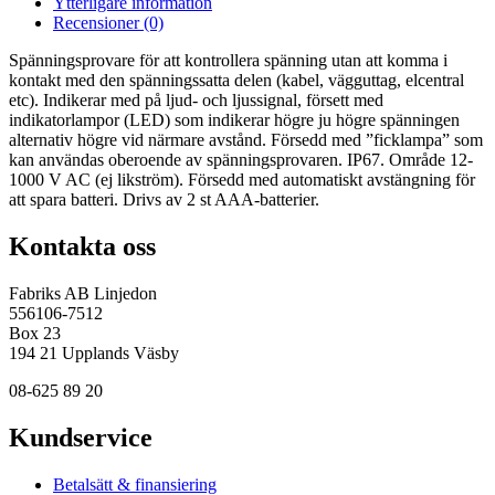
Ytterligare information
Recensioner (0)
Spänningsprovare för att kontrollera spänning utan att komma i
kontakt med den spänningssatta delen (kabel, vägguttag, elcentral
etc). Indikerar med på ljud- och ljussignal, försett med
indikatorlampor (LED) som indikerar högre ju högre spänningen
alternativ högre vid närmare avstånd. Försedd med ”ficklampa” som
kan användas oberoende av spänningsprovaren. IP67. Område 12-
1000 V AC (ej likström). Försedd med automatiskt avstängning för
att spara batteri. Drivs av 2 st AAA-batterier.
Kontakta oss
Fabriks AB Linjedon
556106-7512
Box 23
194 21 Upplands Väsby
08-625 89 20
Kundservice
Betalsätt & finansiering