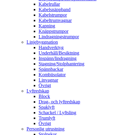
Kabelrullar
Kabelsnäppband
Kabelstrumpor
Kabeltrumvagnar
Kapning
Knäppstrumpor
Lindragningstrumpor
Linjebyggnation
Handverktyg
Underhåll/Besiktning
Inspänn/lindragning
Stagning/Stolphantering
Spännbackar
Kombiisolator
Linvagnar
Övrigt
Lyftredskap
Block
Drag- och lyftredskap
Spaklyft
Schackel / Lyftsling
Trumlyft
Övrigt
Personlig utrustning
Stolpskor