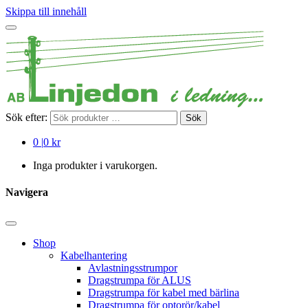
Skippa till innehåll
Sök efter:
Sök
0
|
0 kr
Inga produkter i varukorgen.
Navigera
Shop
Kabelhantering
Avlastningsstrumpor
Dragstrumpa för ALUS
Dragstrumpa för kabel med bärlina
Dragstrumpa för optorör/kabel