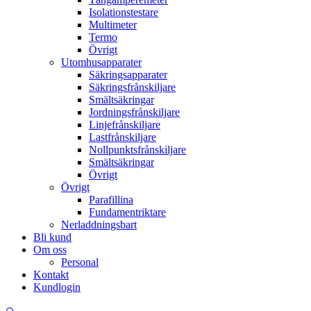
Isolationstestare
Multimeter
Termo
Övrigt
Utomhusapparater
Säkringsapparater
Säkringsfrånskiljare
Smältsäkringar
Jordningsfrånskiljare
Linjefrånskiljare
Lastfrånskiljare
Nollpunktsfrånskiljare
Smältsäkringar
Övrigt
Övrigt
Parafillina
Fundamentriktare
Nerladdningsbart
Bli kund
Om oss
Personal
Kontakt
Kundlogin