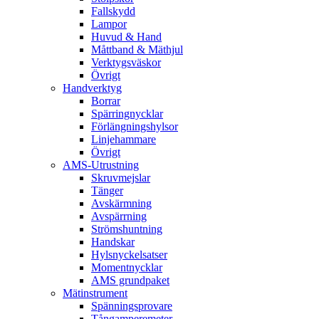
Fallskydd
Lampor
Huvud & Hand
Måttband & Mäthjul
Verktygsväskor
Övrigt
Handverktyg
Borrar
Spärringnycklar
Förlängningshylsor
Linjehammare
Övrigt
AMS-Utrustning
Skruvmejslar
Tänger
Avskärmning
Avspärrning
Strömshuntning
Handskar
Hylsnyckelsatser
Momentnycklar
AMS grundpaket
Mätinstrument
Spänningsprovare
Tångamperemeter