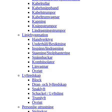
Kabelrullar
Kabelsnäppband
Kabelstrumpor
Kabeltrumvagnar
Kapning
Knäppstrumpor
Lindragningstrumpor
Linjebyggnation
Handverktyg
Underhåll/Besiktning
Inspänn/lindragning
Stagning/Stolphantering
Spännbackar
Kombiisolator
Linvagnar
Övrigt
Lyftredskap
Block
Drag- och lyftredskap
Spaklyft
Schackel / Lyftsling
Trumlyft
Övrigt
Personlig utrustning
Stolpskor