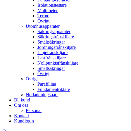
Isolationstestare
Multimeter
Termo
Övrigt
Utomhusapparater
Säkringsapparater
Säkringsfrånskiljare
Smältsäkringar
Jordningsfrånskiljare
Linjefrånskiljare
Lastfrånskiljare
Nollpunktsfrånskiljare
Smältsäkringar
Övrigt
Övrigt
Parafillina
Fundamentriktare
Nerladdningsbart
Bli kund
Om oss
Personal
Kontakt
Kundlogin