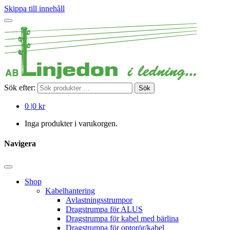
Skippa till innehåll
Sök efter:
Sök
0
|
0 kr
Inga produkter i varukorgen.
Navigera
Shop
Kabelhantering
Avlastningsstrumpor
Dragstrumpa för ALUS
Dragstrumpa för kabel med bärlina
Dragstrumpa för optorör/kabel