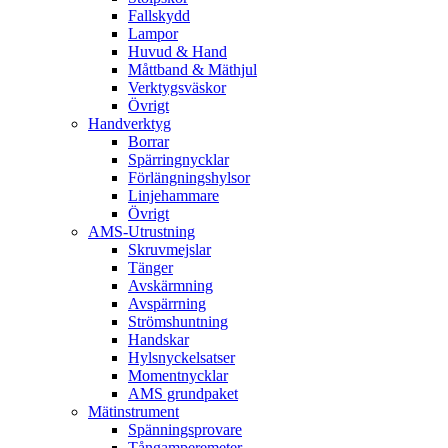
Fallskydd
Lampor
Huvud & Hand
Måttband & Mäthjul
Verktygsväskor
Övrigt
Handverktyg
Borrar
Spärringnycklar
Förlängningshylsor
Linjehammare
Övrigt
AMS-Utrustning
Skruvmejslar
Tänger
Avskärmning
Avspärrning
Strömshuntning
Handskar
Hylsnyckelsatser
Momentnycklar
AMS grundpaket
Mätinstrument
Spänningsprovare
Tångamperemeter