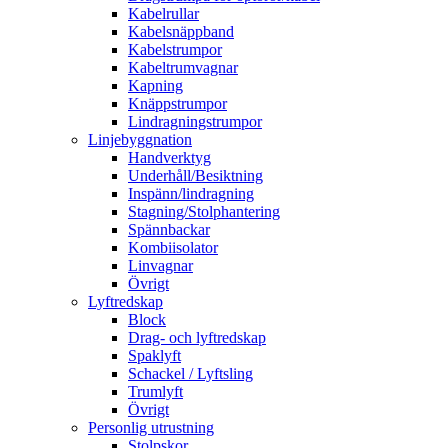
Kabelrullar
Kabelsnäppband
Kabelstrumpor
Kabeltrumvagnar
Kapning
Knäppstrumpor
Lindragningstrumpor
Linjebyggnation
Handverktyg
Underhåll/Besiktning
Inspänn/lindragning
Stagning/Stolphantering
Spännbackar
Kombiisolator
Linvagnar
Övrigt
Lyftredskap
Block
Drag- och lyftredskap
Spaklyft
Schackel / Lyftsling
Trumlyft
Övrigt
Personlig utrustning
Stolpskor