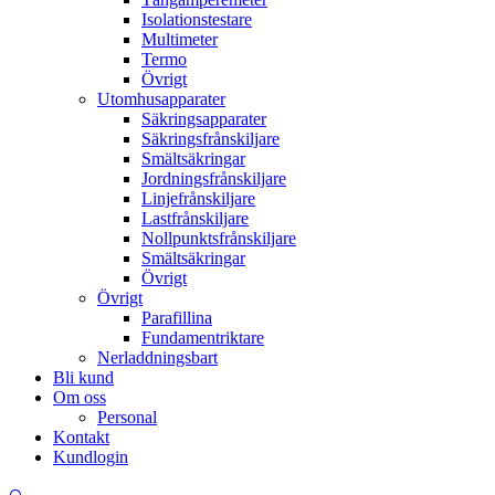
Isolationstestare
Multimeter
Termo
Övrigt
Utomhusapparater
Säkringsapparater
Säkringsfrånskiljare
Smältsäkringar
Jordningsfrånskiljare
Linjefrånskiljare
Lastfrånskiljare
Nollpunktsfrånskiljare
Smältsäkringar
Övrigt
Övrigt
Parafillina
Fundamentriktare
Nerladdningsbart
Bli kund
Om oss
Personal
Kontakt
Kundlogin