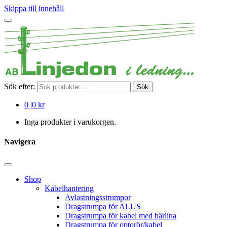
Skippa till innehåll
Sök efter:
Sök
0
|
0 kr
Inga produkter i varukorgen.
Navigera
Shop
Kabelhantering
Avlastningsstrumpor
Dragstrumpa för ALUS
Dragstrumpa för kabel med bärlina
Dragstrumpa för optorör/kabel