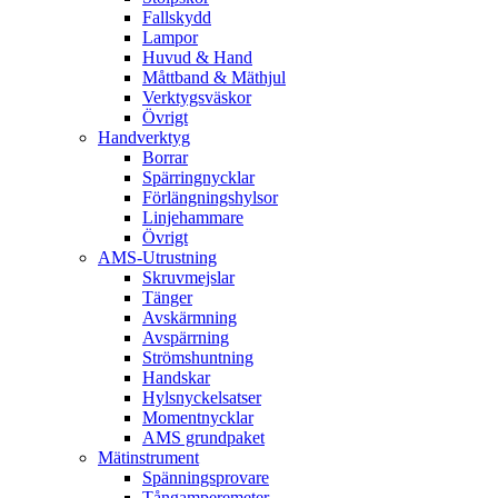
Fallskydd
Lampor
Huvud & Hand
Måttband & Mäthjul
Verktygsväskor
Övrigt
Handverktyg
Borrar
Spärringnycklar
Förlängningshylsor
Linjehammare
Övrigt
AMS-Utrustning
Skruvmejslar
Tänger
Avskärmning
Avspärrning
Strömshuntning
Handskar
Hylsnyckelsatser
Momentnycklar
AMS grundpaket
Mätinstrument
Spänningsprovare
Tångamperemeter