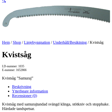
🔍
Hem
/
Shop
/
Linjebyggnation
/
Underhåll/Besiktning
/ Kvistsåg
Kvistsåg
LD-nummer: 1035
E-nummer: 1652866
Kvistsåg ”Samuraj”
Beskrivning
Ytterligare information
Recensioner (0)
Kvistsåg med samurajtandad svängd klinga, stötkniv och stopphake.
Härdade tandspetsar.