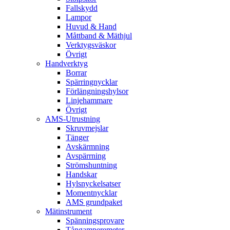
Fallskydd
Lampor
Huvud & Hand
Måttband & Mäthjul
Verktygsväskor
Övrigt
Handverktyg
Borrar
Spärringnycklar
Förlängningshylsor
Linjehammare
Övrigt
AMS-Utrustning
Skruvmejslar
Tänger
Avskärmning
Avspärrning
Strömshuntning
Handskar
Hylsnyckelsatser
Momentnycklar
AMS grundpaket
Mätinstrument
Spänningsprovare
Tångamperemeter