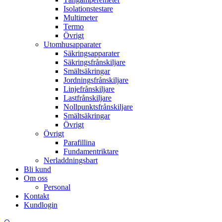
Isolationstestare
Multimeter
Termo
Övrigt
Utomhusapparater
Säkringsapparater
Säkringsfrånskiljare
Smältsäkringar
Jordningsfrånskiljare
Linjefrånskiljare
Lastfrånskiljare
Nollpunktsfrånskiljare
Smältsäkringar
Övrigt
Övrigt
Parafillina
Fundamentriktare
Nerladdningsbart
Bli kund
Om oss
Personal
Kontakt
Kundlogin