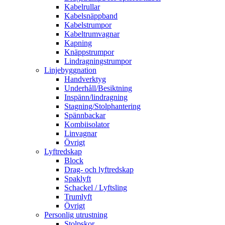
Kabelrullar
Kabelsnäppband
Kabelstrumpor
Kabeltrumvagnar
Kapning
Knäppstrumpor
Lindragningstrumpor
Linjebyggnation
Handverktyg
Underhåll/Besiktning
Inspänn/lindragning
Stagning/Stolphantering
Spännbackar
Kombiisolator
Linvagnar
Övrigt
Lyftredskap
Block
Drag- och lyftredskap
Spaklyft
Schackel / Lyftsling
Trumlyft
Övrigt
Personlig utrustning
Stolpskor