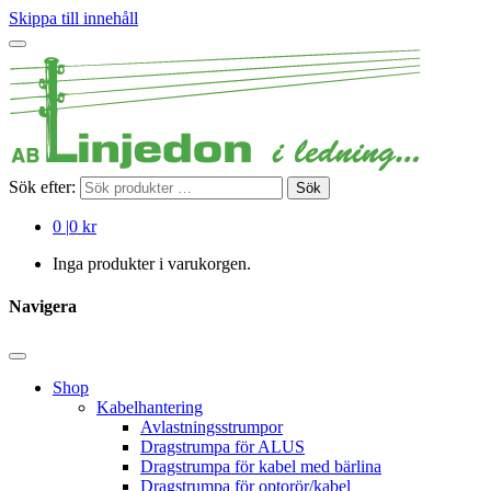
Skippa till innehåll
Sök efter:
Sök
0
|
0 kr
Inga produkter i varukorgen.
Navigera
Shop
Kabelhantering
Avlastningsstrumpor
Dragstrumpa för ALUS
Dragstrumpa för kabel med bärlina
Dragstrumpa för optorör/kabel