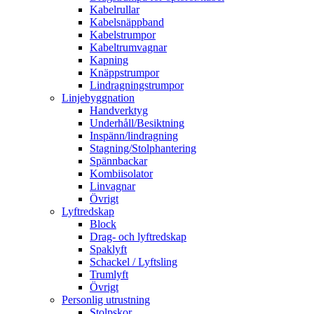
Kabelrullar
Kabelsnäppband
Kabelstrumpor
Kabeltrumvagnar
Kapning
Knäppstrumpor
Lindragningstrumpor
Linjebyggnation
Handverktyg
Underhåll/Besiktning
Inspänn/lindragning
Stagning/Stolphantering
Spännbackar
Kombiisolator
Linvagnar
Övrigt
Lyftredskap
Block
Drag- och lyftredskap
Spaklyft
Schackel / Lyftsling
Trumlyft
Övrigt
Personlig utrustning
Stolpskor