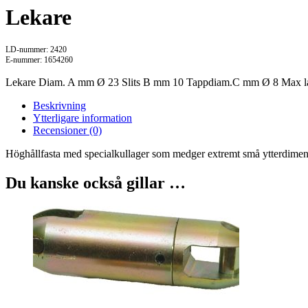
Lekare
LD-nummer: 2420
E-nummer: 1654260
Lekare Diam. A mm Ø 23 Slits B mm 10 Tappdiam.C mm Ø 8 Max l
Beskrivning
Ytterligare information
Recensioner (0)
Höghållfasta med specialkullager som medger extremt små ytterdimens
Du kanske också gillar …