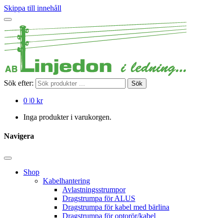
Skippa till innehåll
Sök efter:
Sök
0
|
0 kr
Inga produkter i varukorgen.
Navigera
Shop
Kabelhantering
Avlastningsstrumpor
Dragstrumpa för ALUS
Dragstrumpa för kabel med bärlina
Dragstrumpa för optorör/kabel