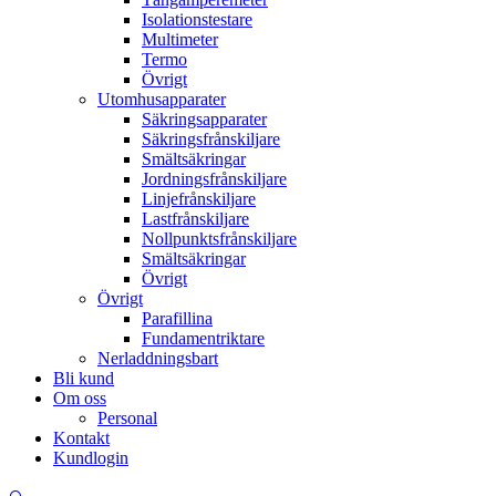
Isolationstestare
Multimeter
Termo
Övrigt
Utomhusapparater
Säkringsapparater
Säkringsfrånskiljare
Smältsäkringar
Jordningsfrånskiljare
Linjefrånskiljare
Lastfrånskiljare
Nollpunktsfrånskiljare
Smältsäkringar
Övrigt
Övrigt
Parafillina
Fundamentriktare
Nerladdningsbart
Bli kund
Om oss
Personal
Kontakt
Kundlogin