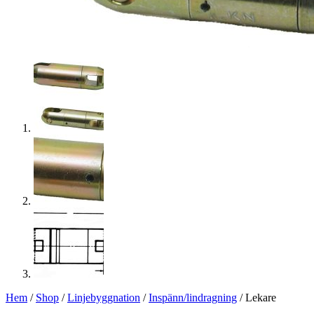
Hem
/
Shop
/
Linjebyggnation
/
Inspänn/lindragning
/ Lekare