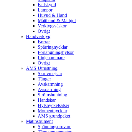
Fallskydd
Lampor
Huvud & Hand
Måttband & Mäthjul
Verktygsväskor
Övrigt
Handverktyg
Borrar
Spärringnycklar
Förlängningshylsor
Linjehammare
Övrigt
AMS-Utrustning
Skruvmejslar
Tänger
Avskärmning
Avspärrning
Strömshuntning
Handskar
Hylsnyckelsatser
Momentnycklar
AMS grundpaket
Mätinstrument
Spänningsprovare
Tångamperemeter