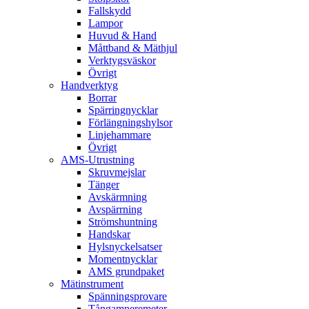
Fallskydd
Lampor
Huvud & Hand
Måttband & Mäthjul
Verktygsväskor
Övrigt
Handverktyg
Borrar
Spärringnycklar
Förlängningshylsor
Linjehammare
Övrigt
AMS-Utrustning
Skruvmejslar
Tänger
Avskärmning
Avspärrning
Strömshuntning
Handskar
Hylsnyckelsatser
Momentnycklar
AMS grundpaket
Mätinstrument
Spänningsprovare
Tångamperemeter