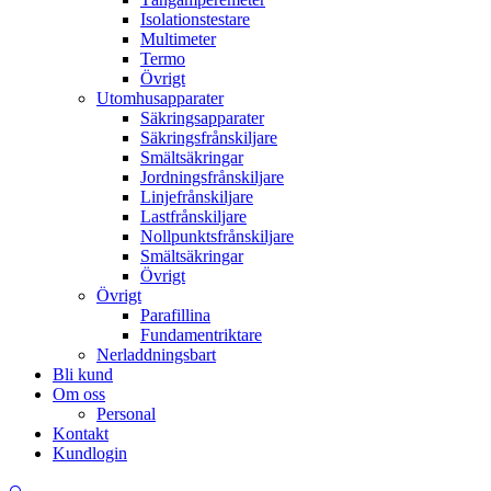
Isolationstestare
Multimeter
Termo
Övrigt
Utomhusapparater
Säkringsapparater
Säkringsfrånskiljare
Smältsäkringar
Jordningsfrånskiljare
Linjefrånskiljare
Lastfrånskiljare
Nollpunktsfrånskiljare
Smältsäkringar
Övrigt
Övrigt
Parafillina
Fundamentriktare
Nerladdningsbart
Bli kund
Om oss
Personal
Kontakt
Kundlogin