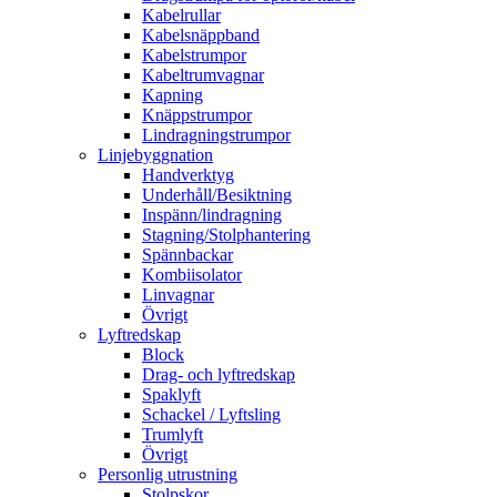
Kabelrullar
Kabelsnäppband
Kabelstrumpor
Kabeltrumvagnar
Kapning
Knäppstrumpor
Lindragningstrumpor
Linjebyggnation
Handverktyg
Underhåll/Besiktning
Inspänn/lindragning
Stagning/Stolphantering
Spännbackar
Kombiisolator
Linvagnar
Övrigt
Lyftredskap
Block
Drag- och lyftredskap
Spaklyft
Schackel / Lyftsling
Trumlyft
Övrigt
Personlig utrustning
Stolpskor