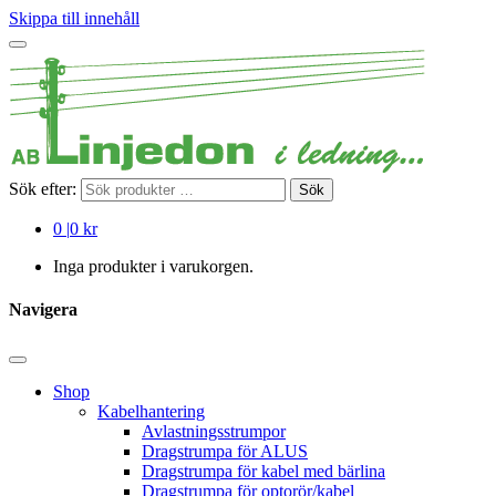
Skippa till innehåll
Sök efter:
Sök
0
|
0 kr
Inga produkter i varukorgen.
Navigera
Shop
Kabelhantering
Avlastningsstrumpor
Dragstrumpa för ALUS
Dragstrumpa för kabel med bärlina
Dragstrumpa för optorör/kabel