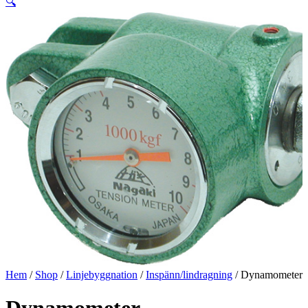
🔍
Hem
/
Shop
/
Linjebyggnation
/
Inspänn/lindragning
/ Dynamometer
Dynamometer