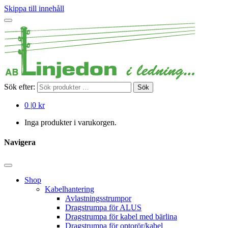
Skippa till innehåll
Sök efter:
Sök
0
|
0 kr
Inga produkter i varukorgen.
Navigera
Shop
Kabelhantering
Avlastningsstrumpor
Dragstrumpa för ALUS
Dragstrumpa för kabel med bärlina
Dragstrumpa för optorör/kabel