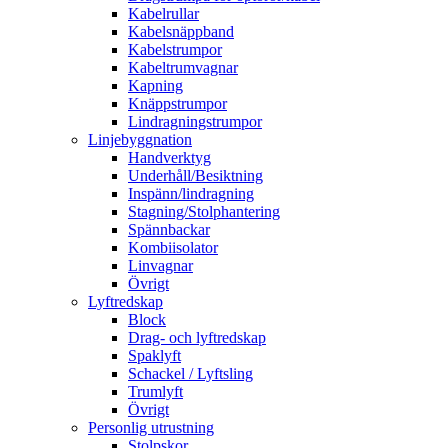
Kabelrullar
Kabelsnäppband
Kabelstrumpor
Kabeltrumvagnar
Kapning
Knäppstrumpor
Lindragningstrumpor
Linjebyggnation
Handverktyg
Underhåll/Besiktning
Inspänn/lindragning
Stagning/Stolphantering
Spännbackar
Kombiisolator
Linvagnar
Övrigt
Lyftredskap
Block
Drag- och lyftredskap
Spaklyft
Schackel / Lyftsling
Trumlyft
Övrigt
Personlig utrustning
Stolpskor