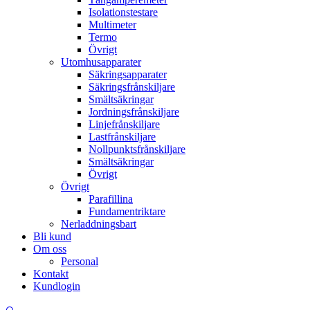
Isolationstestare
Multimeter
Termo
Övrigt
Utomhusapparater
Säkringsapparater
Säkringsfrånskiljare
Smältsäkringar
Jordningsfrånskiljare
Linjefrånskiljare
Lastfrånskiljare
Nollpunktsfrånskiljare
Smältsäkringar
Övrigt
Övrigt
Parafillina
Fundamentriktare
Nerladdningsbart
Bli kund
Om oss
Personal
Kontakt
Kundlogin