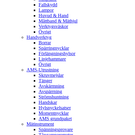
Fallskydd
Lampor
Huvud & Hand
Måttband & Mäthjul
Verktygsväskor
Övrigt
Handverktyg
Borrar
Spärringnycklar
Förlängningshylsor
Linjehammare
Övrigt
AMS-Utrustning
Skruvmejslar
Tänger
Avskärmning
Avspärrning
Strömshuntning
Handskar
Hylsnyckelsatser
Momentnycklar
AMS grundpaket
Mätinstrument
Spänningsprovare
Tångamperemeter