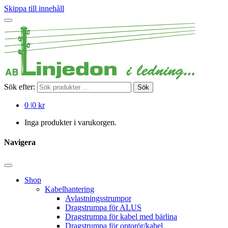
Skippa till innehåll
Sök efter:
Sök
0
|
0 kr
Inga produkter i varukorgen.
Navigera
Shop
Kabelhantering
Avlastningsstrumpor
Dragstrumpa för ALUS
Dragstrumpa för kabel med bärlina
Dragstrumpa för optorör/kabel