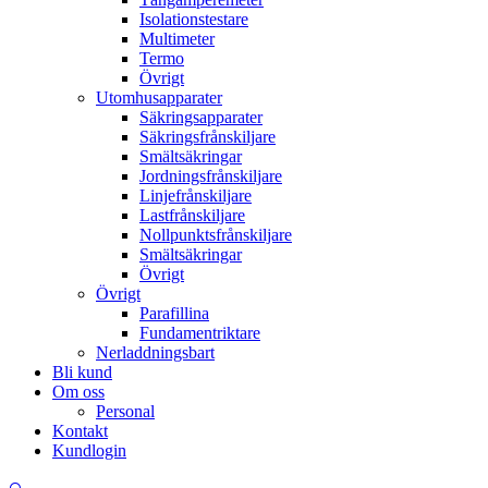
Isolationstestare
Multimeter
Termo
Övrigt
Utomhusapparater
Säkringsapparater
Säkringsfrånskiljare
Smältsäkringar
Jordningsfrånskiljare
Linjefrånskiljare
Lastfrånskiljare
Nollpunktsfrånskiljare
Smältsäkringar
Övrigt
Övrigt
Parafillina
Fundamentriktare
Nerladdningsbart
Bli kund
Om oss
Personal
Kontakt
Kundlogin