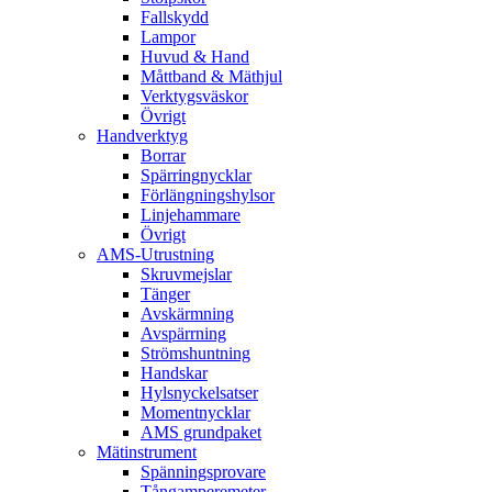
Fallskydd
Lampor
Huvud & Hand
Måttband & Mäthjul
Verktygsväskor
Övrigt
Handverktyg
Borrar
Spärringnycklar
Förlängningshylsor
Linjehammare
Övrigt
AMS-Utrustning
Skruvmejslar
Tänger
Avskärmning
Avspärrning
Strömshuntning
Handskar
Hylsnyckelsatser
Momentnycklar
AMS grundpaket
Mätinstrument
Spänningsprovare
Tångamperemeter