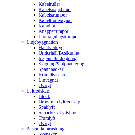
Kabelrullar
Kabelsnäppband
Kabelstrumpor
Kabeltrumvagnar
Kapning
Knäppstrumpor
Lindragningstrumpor
Linjebyggnation
Handverktyg
Underhåll/Besiktning
Inspänn/lindragning
Stagning/Stolphantering
Spännbackar
Kombiisolator
Linvagnar
Övrigt
Lyftredskap
Block
Drag- och lyftredskap
Spaklyft
Schackel / Lyftsling
Trumlyft
Övrigt
Personlig utrustning
Stolpskor