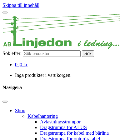
Skippa till innehåll
Sök efter:
Sök
0
|
0 kr
Inga produkter i varukorgen.
Navigera
Shop
Kabelhantering
Avlastningsstrumpor
Dragstrumpa för ALUS
Dragstrumpa för kabel med bärlina
Dragstrumpa för optorör/kabel