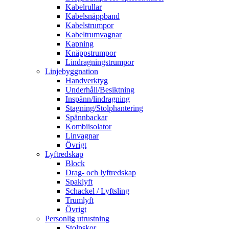
Kabelrullar
Kabelsnäppband
Kabelstrumpor
Kabeltrumvagnar
Kapning
Knäppstrumpor
Lindragningstrumpor
Linjebyggnation
Handverktyg
Underhåll/Besiktning
Inspänn/lindragning
Stagning/Stolphantering
Spännbackar
Kombiisolator
Linvagnar
Övrigt
Lyftredskap
Block
Drag- och lyftredskap
Spaklyft
Schackel / Lyftsling
Trumlyft
Övrigt
Personlig utrustning
Stolpskor