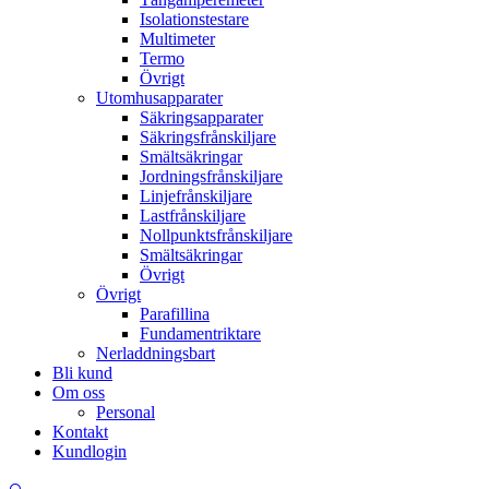
Isolationstestare
Multimeter
Termo
Övrigt
Utomhusapparater
Säkringsapparater
Säkringsfrånskiljare
Smältsäkringar
Jordningsfrånskiljare
Linjefrånskiljare
Lastfrånskiljare
Nollpunktsfrånskiljare
Smältsäkringar
Övrigt
Övrigt
Parafillina
Fundamentriktare
Nerladdningsbart
Bli kund
Om oss
Personal
Kontakt
Kundlogin