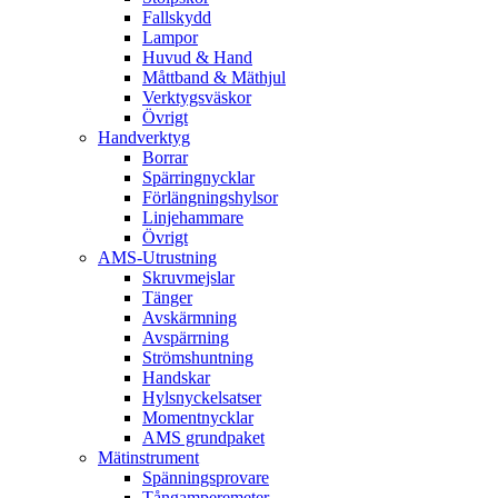
Fallskydd
Lampor
Huvud & Hand
Måttband & Mäthjul
Verktygsväskor
Övrigt
Handverktyg
Borrar
Spärringnycklar
Förlängningshylsor
Linjehammare
Övrigt
AMS-Utrustning
Skruvmejslar
Tänger
Avskärmning
Avspärrning
Strömshuntning
Handskar
Hylsnyckelsatser
Momentnycklar
AMS grundpaket
Mätinstrument
Spänningsprovare
Tångamperemeter