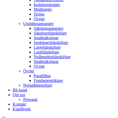
Isolationstestare
Multimeter
Termo
Övrigt
Utomhusapparater
Säkringsapparater
Säkringsfrånskiljare
Smältsäkringar
Jordningsfrånskiljare
Linjefrånskiljare
Lastfrånskiljare
Nollpunktsfrånskiljare
Smältsäkringar
Övrigt
Övrigt
Parafillina
Fundamentriktare
Nerladdningsbart
Bli kund
Om oss
Personal
Kontakt
Kundlogin