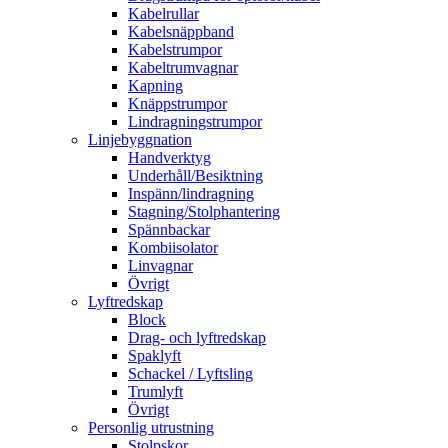
Kabelrullar
Kabelsnäppband
Kabelstrumpor
Kabeltrumvagnar
Kapning
Knäppstrumpor
Lindragningstrumpor
Linjebyggnation
Handverktyg
Underhåll/Besiktning
Inspänn/lindragning
Stagning/Stolphantering
Spännbackar
Kombiisolator
Linvagnar
Övrigt
Lyftredskap
Block
Drag- och lyftredskap
Spaklyft
Schackel / Lyftsling
Trumlyft
Övrigt
Personlig utrustning
Stolpskor