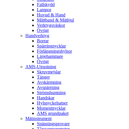
Fallskydd
Lampor
Huvud & Hand
Måttband & Mäthjul
Verktygsväskor
Övrigt
Handverktyg
Borrar
Spärringnycklar
Förlängningshylsor
Linjehammare
Övrigt
AMS-Utrustning
Skruvmejslar
Tänger
Avskärmning
Avspärrning
Strömshuntning
Handskar
Hylsnyckelsatser
Momentnycklar
AMS grundpaket
Mätinstrument
Spänningsprovare
Tångamperemeter