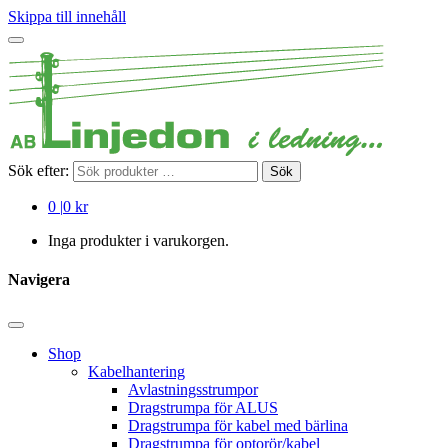
Skippa till innehåll
Sök efter:
Sök
0
|
0 kr
Inga produkter i varukorgen.
Navigera
Shop
Kabelhantering
Avlastningsstrumpor
Dragstrumpa för ALUS
Dragstrumpa för kabel med bärlina
Dragstrumpa för optorör/kabel