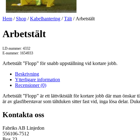
Hem
/
Shop
/
Kabelhantering
/
Tält
/ Arbetstält
Arbetstält
LD-nummer: 4332
E-nummer: 1654933
Arbetstält ”Flopp” för snabb uppställning vid kortare jobb.
Beskrivning
Ytterligare information
Recensioner (0)
Arbetstält ”Flopp” är ett lättviktstält för kortare jobb där man önskar
är av glasfiberstavar som tältduken sitter fast vid, inga lösa delar. 
Kontakta oss
Fabriks AB Linjedon
556106-7512
Box 23