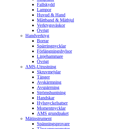
Fallskydd
Lampor
Huvud & Hand
Måttband & Mäthjul
Verktygsväskor
Övrigt
Handverktyg
Borrar
Spärringnycklar
Förlängningshylsor
Linjehammare
Övrigt
AMS-Utrustning
Skruvmejslar
Tänger
Avskärmning
Avspärrning
Strömshuntning
Handskar
Hylsnyckelsatser
Momentnycklar
AMS grundpaket
Mätinstrument
Spänningsprovare
Tångamperemeter