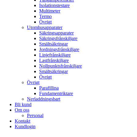
Isolationstestare
Multimeter
Termo
Övrigt
Utomhusapparater
Säkringsapparater
Säkringsfrånskiljare
Smältsäkringar
Jordningsfrånskiljare
Linjefrånskiljare
Lastfrånskiljare
Nollpunktsfrånskiljare
Smältsäkringar
Övrigt
Övrigt
Parafillina
Fundamentriktare
Nerladdningsbart
Bli kund
Om oss
Personal
Kontakt
Kundlogin