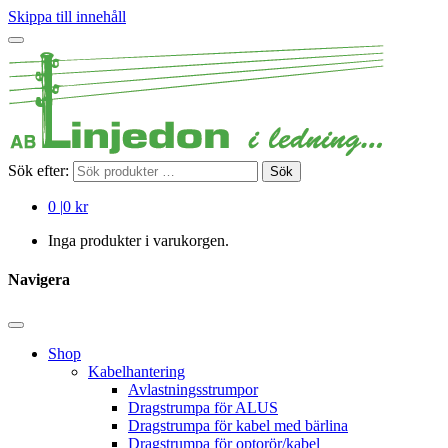
Skippa till innehåll
Sök efter:
Sök
0
|
0 kr
Inga produkter i varukorgen.
Navigera
Shop
Kabelhantering
Avlastningsstrumpor
Dragstrumpa för ALUS
Dragstrumpa för kabel med bärlina
Dragstrumpa för optorör/kabel