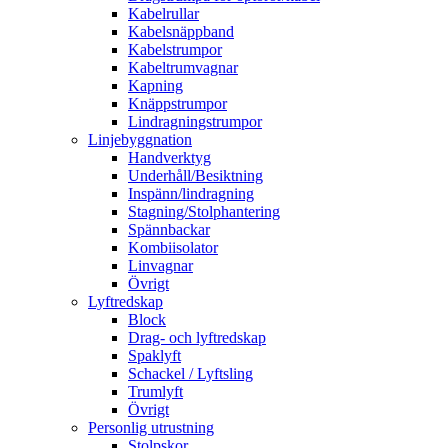
Kabelrullar
Kabelsnäppband
Kabelstrumpor
Kabeltrumvagnar
Kapning
Knäppstrumpor
Lindragningstrumpor
Linjebyggnation
Handverktyg
Underhåll/Besiktning
Inspänn/lindragning
Stagning/Stolphantering
Spännbackar
Kombiisolator
Linvagnar
Övrigt
Lyftredskap
Block
Drag- och lyftredskap
Spaklyft
Schackel / Lyftsling
Trumlyft
Övrigt
Personlig utrustning
Stolpskor