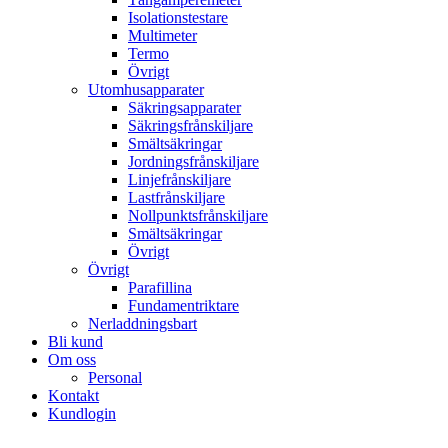
Isolationstestare
Multimeter
Termo
Övrigt
Utomhusapparater
Säkringsapparater
Säkringsfrånskiljare
Smältsäkringar
Jordningsfrånskiljare
Linjefrånskiljare
Lastfrånskiljare
Nollpunktsfrånskiljare
Smältsäkringar
Övrigt
Övrigt
Parafillina
Fundamentriktare
Nerladdningsbart
Bli kund
Om oss
Personal
Kontakt
Kundlogin