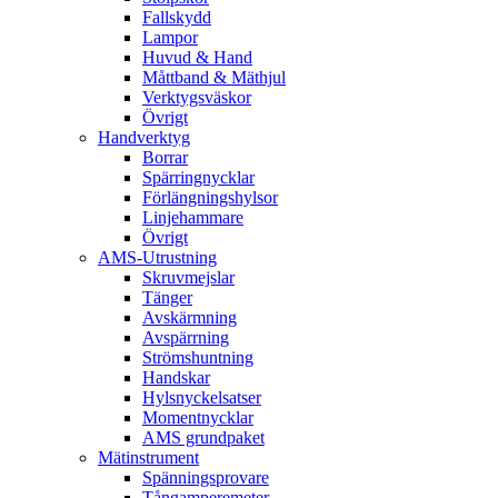
Fallskydd
Lampor
Huvud & Hand
Måttband & Mäthjul
Verktygsväskor
Övrigt
Handverktyg
Borrar
Spärringnycklar
Förlängningshylsor
Linjehammare
Övrigt
AMS-Utrustning
Skruvmejslar
Tänger
Avskärmning
Avspärrning
Strömshuntning
Handskar
Hylsnyckelsatser
Momentnycklar
AMS grundpaket
Mätinstrument
Spänningsprovare
Tångamperemeter