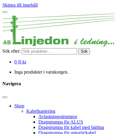
Skippa till innehåll
Sök efter:
Sök
0
|
0 kr
Inga produkter i varukorgen.
Navigera
Shop
Kabelhantering
Avlastningsstrumpor
Dragstrumpa för ALUS
Dragstrumpa för kabel med bärlina
Dragstrumpa för optorör/kabel