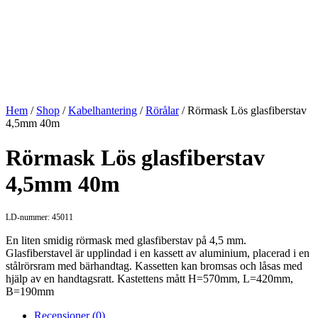
Hem
/
Shop
/
Kabelhantering
/
Rörålar
/ Rörmask Lös glasfiberstav
4,5mm 40m
Rörmask Lös glasfiberstav
4,5mm 40m
LD-nummer: 45011
En liten smidig rörmask med glasfiberstav på 4,5 mm.
Glasfiberstavel är upplindad i en kassett av aluminium, placerad i en
stålrörsram med bärhandtag. Kassetten kan bromsas och låsas med
hjälp av en handtagsratt. Kastettens mått H=570mm, L=420mm,
B=190mm
Recensioner (0)