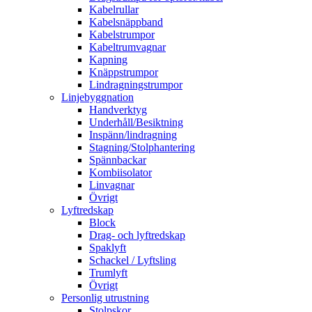
Kabelrullar
Kabelsnäppband
Kabelstrumpor
Kabeltrumvagnar
Kapning
Knäppstrumpor
Lindragningstrumpor
Linjebyggnation
Handverktyg
Underhåll/Besiktning
Inspänn/lindragning
Stagning/Stolphantering
Spännbackar
Kombiisolator
Linvagnar
Övrigt
Lyftredskap
Block
Drag- och lyftredskap
Spaklyft
Schackel / Lyftsling
Trumlyft
Övrigt
Personlig utrustning
Stolpskor