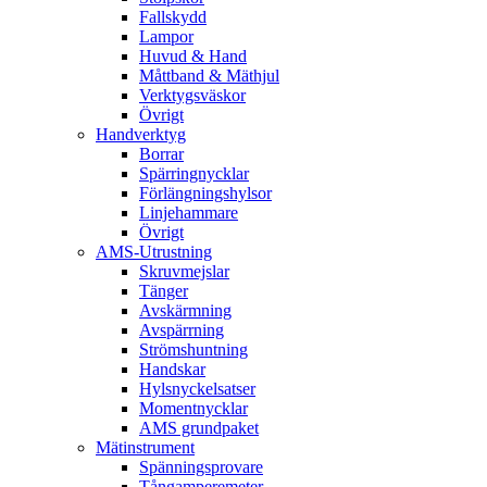
Fallskydd
Lampor
Huvud & Hand
Måttband & Mäthjul
Verktygsväskor
Övrigt
Handverktyg
Borrar
Spärringnycklar
Förlängningshylsor
Linjehammare
Övrigt
AMS-Utrustning
Skruvmejslar
Tänger
Avskärmning
Avspärrning
Strömshuntning
Handskar
Hylsnyckelsatser
Momentnycklar
AMS grundpaket
Mätinstrument
Spänningsprovare
Tångamperemeter