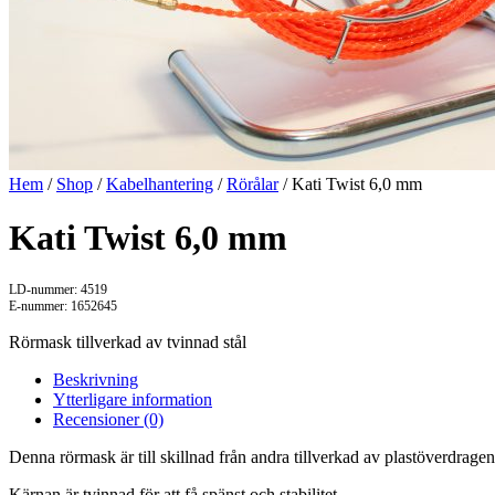
Hem
/
Shop
/
Kabelhantering
/
Rörålar
/ Kati Twist 6,0 mm
Kati Twist 6,0 mm
LD-nummer: 4519
E-nummer: 1652645
Rörmask tillverkad av tvinnad stål
Beskrivning
Ytterligare information
Recensioner (0)
Denna rörmask är till skillnad från andra tillverkad av plastöverdragen 
Kärnan är tvinnad för att få spänst och stabilitet.