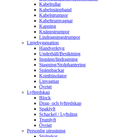
Kabelrullar
Kabelsnäppband
Kabelstrumpor
Kabeltrumvagnar
Kapning
Knäppstrumpor
Lindragningstrumpor
Linjebyggnation
Handverktyg
Underhåll/Besiktning
Inspänn/lindragning
Stagning/Stolphantering
Spännbackar
Kombiisolator
Linvagnar
Övrigt
Lyftredskap
Block
Drag- och lyftredskap
Spaklyft
Schackel / Lyftsling
Trumlyft
Övrigt
Personlig utrustning
Stolpskor