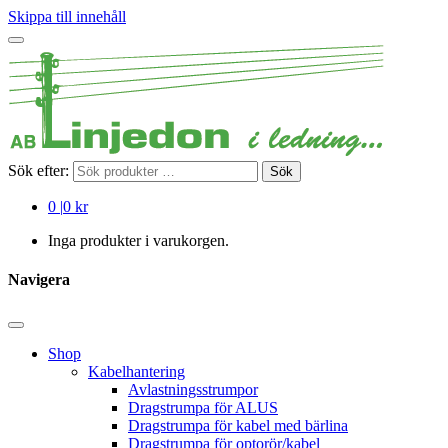
Skippa till innehåll
Sök efter:
Sök
0
|
0 kr
Inga produkter i varukorgen.
Navigera
Shop
Kabelhantering
Avlastningsstrumpor
Dragstrumpa för ALUS
Dragstrumpa för kabel med bärlina
Dragstrumpa för optorör/kabel