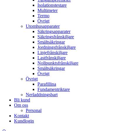
Isolationstestare
Multimeter
Termo
Övrigt
Utomhusapparater
Säkringsapparater
Säkringsfrånskiljare
Smältsäkringar
Jordningsfrånskiljare
Linjefrånskiljare
Lastfrånskiljare
Nollpunktsfrånskiljare
Smältsäkringar
Övrigt
Övrigt
Parafillina
Fundamentriktare
Nerladdningsbart
Bli kund
Om oss
Personal
Kontakt
Kundlogin