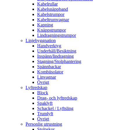
Kabelrullar
Kabelsnäppband
Kabelstrumpor
Kabeltrumvagnar
Kapning
Knäppstrumpor
Lindragningstrumpor
Linjebyggnation
Handverktyg
Underhåll/Besiktning
Inspänn/lindragning
Stagning/Stolphantering
Spännbackar
Kombiisolator
Linvagnar
Övrigt
Lyftredskap
Block
Drag- och lyftredskap
Spaklyft
Schackel / Lyftsling
Trumlyft
Övrigt
Personlig utrustning
Stolpskor