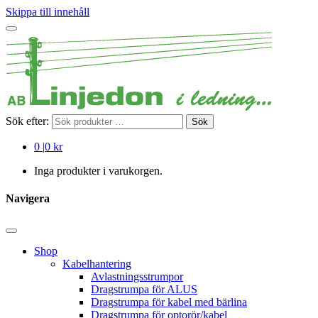
Skippa till innehåll
Sök efter:
Sök
0
|
0 kr
Inga produkter i varukorgen.
Navigera
Shop
Kabelhantering
Avlastningsstrumpor
Dragstrumpa för ALUS
Dragstrumpa för kabel med bärlina
Dragstrumpa för optorör/kabel