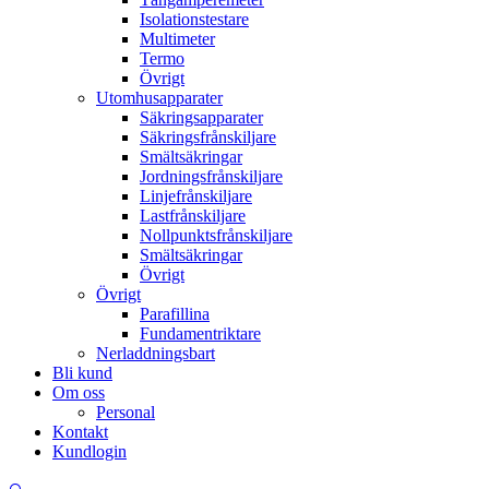
Isolationstestare
Multimeter
Termo
Övrigt
Utomhusapparater
Säkringsapparater
Säkringsfrånskiljare
Smältsäkringar
Jordningsfrånskiljare
Linjefrånskiljare
Lastfrånskiljare
Nollpunktsfrånskiljare
Smältsäkringar
Övrigt
Övrigt
Parafillina
Fundamentriktare
Nerladdningsbart
Bli kund
Om oss
Personal
Kontakt
Kundlogin