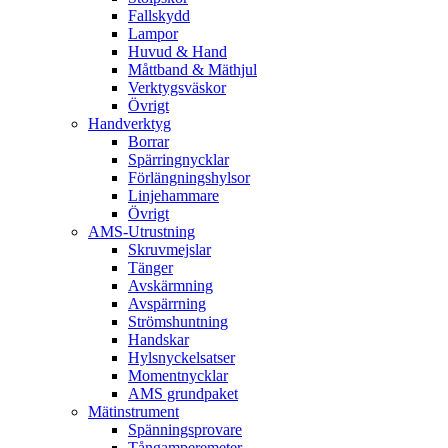
Fallskydd
Lampor
Huvud & Hand
Måttband & Mäthjul
Verktygsväskor
Övrigt
Handverktyg
Borrar
Spärringnycklar
Förlängningshylsor
Linjehammare
Övrigt
AMS-Utrustning
Skruvmejslar
Tänger
Avskärmning
Avspärrning
Strömshuntning
Handskar
Hylsnyckelsatser
Momentnycklar
AMS grundpaket
Mätinstrument
Spänningsprovare
Tångamperemeter