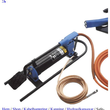
🔍
Hem
/
Shop
/
Kabelhantering
/
Kapning
/
Hydraulkapsaxar
/ Safe-