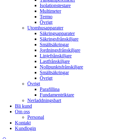
Isolationstestare
Multimeter
Termo
Övrigt
Utomhusapparater
Säkringsapparater
Säkringsfrånskiljare
Smältsäkringar
Jordningsfrånskiljare
Linjefrånskiljare
Lastfrånskiljare
Nollpunktsfrånskiljare
Smältsäkringar
Övrigt
Övrigt
Parafillina
Fundamentriktare
Nerladdningsbart
Bli kund
Om oss
Personal
Kontakt
Kundlogin