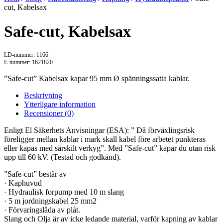
cut, Kabelsax
Safe-cut, Kabelsax
LD-nummer: 1166
E-nummer: 1621820
”Safe-cut” Kabelsax kapar 95 mm Ø spänningssatta kablar.
Beskrivning
Ytterligare information
Recensioner (0)
Enligt El Säkerhets Anvisningar (ESA): ” Då förväxlingsrisk
föreligger mellan kablar i mark skall kabel före arbetet punkteras
eller kapas med särskilt verkyg”. Med ”Safe-cut” kapar du utan risk
upp till 60 kV. (Testad och godkänd).
”Safe-cut” består av
· Kaphuvud
· Hydraulisk forpump med 10 m slang
· 5 m jordningskabel 25 mm2
· Förvaringslåda av plåt.
Slang och Olja är av icke ledande material, varför kapning av kablar