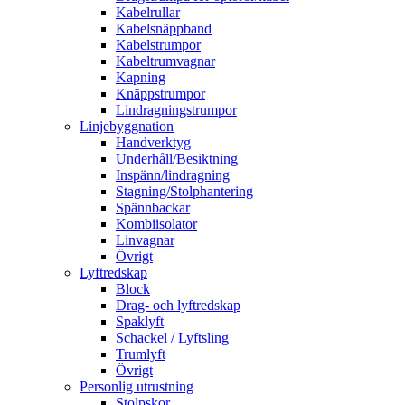
Kabelrullar
Kabelsnäppband
Kabelstrumpor
Kabeltrumvagnar
Kapning
Knäppstrumpor
Lindragningstrumpor
Linjebyggnation
Handverktyg
Underhåll/Besiktning
Inspänn/lindragning
Stagning/Stolphantering
Spännbackar
Kombiisolator
Linvagnar
Övrigt
Lyftredskap
Block
Drag- och lyftredskap
Spaklyft
Schackel / Lyftsling
Trumlyft
Övrigt
Personlig utrustning
Stolpskor