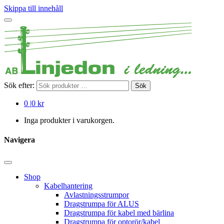
Skippa till innehåll
Sök efter:
Sök
0
|
0 kr
Inga produkter i varukorgen.
Navigera
Shop
Kabelhantering
Avlastningsstrumpor
Dragstrumpa för ALUS
Dragstrumpa för kabel med bärlina
Dragstrumpa för optorör/kabel