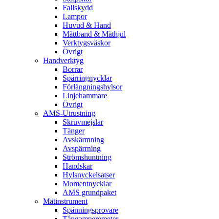
Fallskydd
Lampor
Huvud & Hand
Måttband & Mäthjul
Verktygsväskor
Övrigt
Handverktyg
Borrar
Spärringnycklar
Förlängningshylsor
Linjehammare
Övrigt
AMS-Utrustning
Skruvmejslar
Tänger
Avskärmning
Avspärrning
Strömshuntning
Handskar
Hylsnyckelsatser
Momentnycklar
AMS grundpaket
Mätinstrument
Spänningsprovare
Tångamperemeter