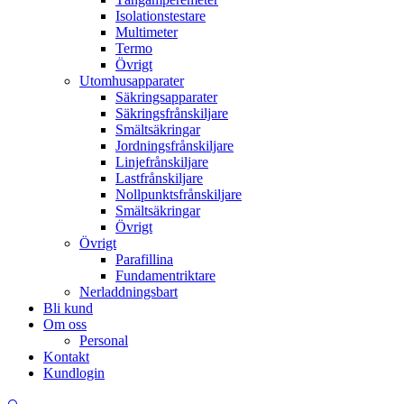
Isolationstestare
Multimeter
Termo
Övrigt
Utomhusapparater
Säkringsapparater
Säkringsfrånskiljare
Smältsäkringar
Jordningsfrånskiljare
Linjefrånskiljare
Lastfrånskiljare
Nollpunktsfrånskiljare
Smältsäkringar
Övrigt
Övrigt
Parafillina
Fundamentriktare
Nerladdningsbart
Bli kund
Om oss
Personal
Kontakt
Kundlogin