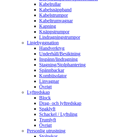
Kabelrullar
Kabelsnäppband
Kabelstrumpor
Kabeltrumvagnar
Kapning
Knäppstrumpor
Lindragningstrumpor
Linjebyggnation
Handverktyg
Underhåll/Besiktning
Inspänn/lindragning
Stagning/Stolphantering
Spännbackar
Kombiisolator
Linvagnar
Övrigt
Lyftredskap
Block
Drag- och lyftredskap
Spaklyft
Schackel / Lyftsling
Trumlyft
Övrigt
Personlig utrustning
Stolpskor