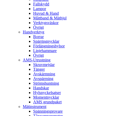
Fallskydd
Lampor
Huvud & Hand
Måttband & Mäthjul
Verktygsväskor
Övrigt
Handverktyg
Borrar
Spärringnycklar
Förlängningshylsor
Linjehammare
Övrigt
AMS-Utrustning
Skruvmejslar
Tänger
Avskärmning
Avspärrning
Strömshuntning
Handskar
Hylsnyckelsatser
Momentnycklar
AMS grundpaket
Mätinstrument
Spänningsprovare
Tångamperemeter