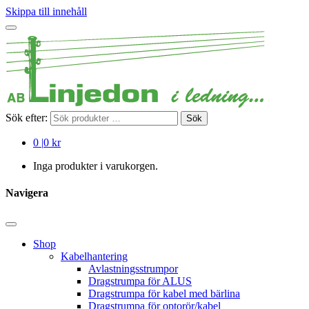
Skippa till innehåll
Sök efter:
Sök
0
|
0 kr
Inga produkter i varukorgen.
Navigera
Shop
Kabelhantering
Avlastningsstrumpor
Dragstrumpa för ALUS
Dragstrumpa för kabel med bärlina
Dragstrumpa för optorör/kabel