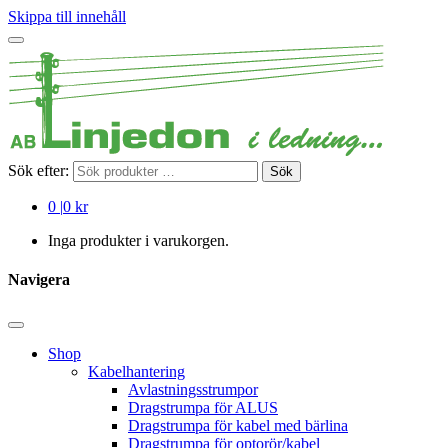
Skippa till innehåll
Sök efter:
Sök
0
|
0 kr
Inga produkter i varukorgen.
Navigera
Shop
Kabelhantering
Avlastningsstrumpor
Dragstrumpa för ALUS
Dragstrumpa för kabel med bärlina
Dragstrumpa för optorör/kabel