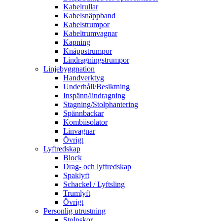
Kabelrullar
Kabelsnäppband
Kabelstrumpor
Kabeltrumvagnar
Kapning
Knäppstrumpor
Lindragningstrumpor
Linjebyggnation
Handverktyg
Underhåll/Besiktning
Inspänn/lindragning
Stagning/Stolphantering
Spännbackar
Kombiisolator
Linvagnar
Övrigt
Lyftredskap
Block
Drag- och lyftredskap
Spaklyft
Schackel / Lyftsling
Trumlyft
Övrigt
Personlig utrustning
Stolpskor