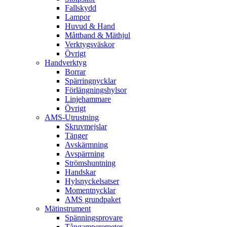
Fallskydd
Lampor
Huvud & Hand
Måttband & Mäthjul
Verktygsväskor
Övrigt
Handverktyg
Borrar
Spärringnycklar
Förlängningshylsor
Linjehammare
Övrigt
AMS-Utrustning
Skruvmejslar
Tänger
Avskärmning
Avspärrning
Strömshuntning
Handskar
Hylsnyckelsatser
Momentnycklar
AMS grundpaket
Mätinstrument
Spänningsprovare
Tångamperemeter