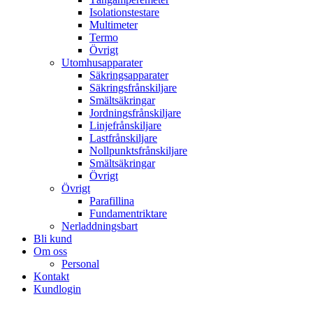
Isolationstestare
Multimeter
Termo
Övrigt
Utomhusapparater
Säkringsapparater
Säkringsfrånskiljare
Smältsäkringar
Jordningsfrånskiljare
Linjefrånskiljare
Lastfrånskiljare
Nollpunktsfrånskiljare
Smältsäkringar
Övrigt
Övrigt
Parafillina
Fundamentriktare
Nerladdningsbart
Bli kund
Om oss
Personal
Kontakt
Kundlogin