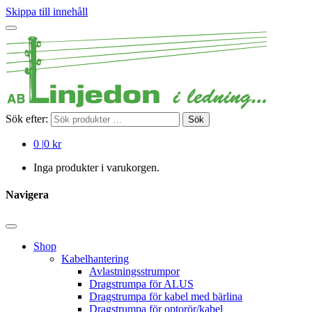
Skippa till innehåll
Sök efter:
Sök
0
|
0 kr
Inga produkter i varukorgen.
Navigera
Shop
Kabelhantering
Avlastningsstrumpor
Dragstrumpa för ALUS
Dragstrumpa för kabel med bärlina
Dragstrumpa för optorör/kabel