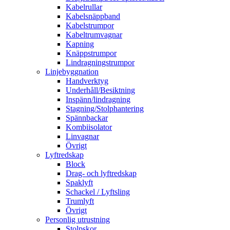
Kabelrullar
Kabelsnäppband
Kabelstrumpor
Kabeltrumvagnar
Kapning
Knäppstrumpor
Lindragningstrumpor
Linjebyggnation
Handverktyg
Underhåll/Besiktning
Inspänn/lindragning
Stagning/Stolphantering
Spännbackar
Kombiisolator
Linvagnar
Övrigt
Lyftredskap
Block
Drag- och lyftredskap
Spaklyft
Schackel / Lyftsling
Trumlyft
Övrigt
Personlig utrustning
Stolpskor