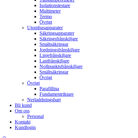
Isolationstestare
Multimeter
Termo
Övrigt
Utomhusapparater
Säkringsapparater
Säkringsfrånskiljare
Smältsäkringar
Jordningsfrånskiljare
Linjefrånskiljare
Lastfrånskiljare
Nollpunktsfrånskiljare
Smältsäkringar
Övrigt
Övrigt
Parafillina
Fundamentriktare
Nerladdningsbart
Bli kund
Om oss
Personal
Kontakt
Kundlogin