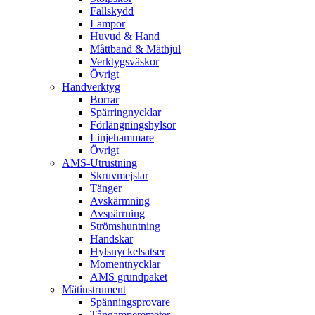
Fallskydd
Lampor
Huvud & Hand
Måttband & Mäthjul
Verktygsväskor
Övrigt
Handverktyg
Borrar
Spärringnycklar
Förlängningshylsor
Linjehammare
Övrigt
AMS-Utrustning
Skruvmejslar
Tänger
Avskärmning
Avspärrning
Strömshuntning
Handskar
Hylsnyckelsatser
Momentnycklar
AMS grundpaket
Mätinstrument
Spänningsprovare
Tångamperemeter