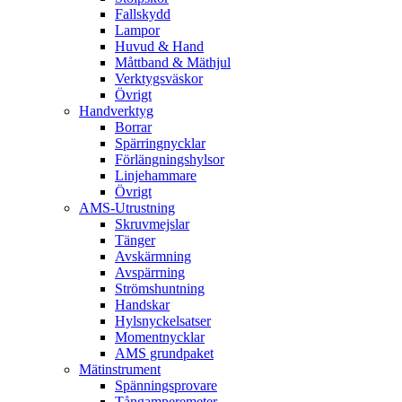
Fallskydd
Lampor
Huvud & Hand
Måttband & Mäthjul
Verktygsväskor
Övrigt
Handverktyg
Borrar
Spärringnycklar
Förlängningshylsor
Linjehammare
Övrigt
AMS-Utrustning
Skruvmejslar
Tänger
Avskärmning
Avspärrning
Strömshuntning
Handskar
Hylsnyckelsatser
Momentnycklar
AMS grundpaket
Mätinstrument
Spänningsprovare
Tångamperemeter