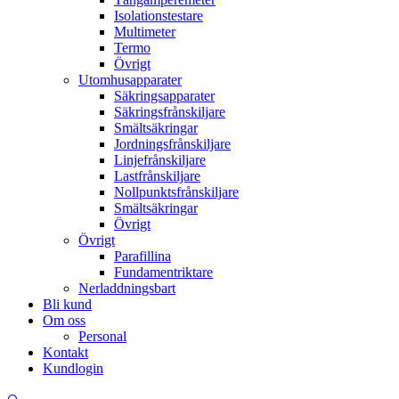
Isolationstestare
Multimeter
Termo
Övrigt
Utomhusapparater
Säkringsapparater
Säkringsfrånskiljare
Smältsäkringar
Jordningsfrånskiljare
Linjefrånskiljare
Lastfrånskiljare
Nollpunktsfrånskiljare
Smältsäkringar
Övrigt
Övrigt
Parafillina
Fundamentriktare
Nerladdningsbart
Bli kund
Om oss
Personal
Kontakt
Kundlogin