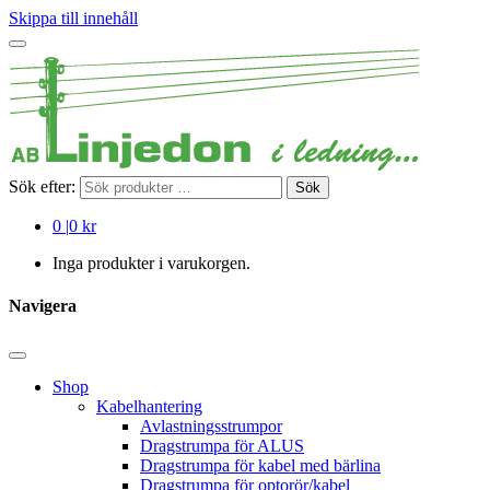
Skippa till innehåll
Sök efter:
Sök
0
|
0 kr
Inga produkter i varukorgen.
Navigera
Shop
Kabelhantering
Avlastningsstrumpor
Dragstrumpa för ALUS
Dragstrumpa för kabel med bärlina
Dragstrumpa för optorör/kabel