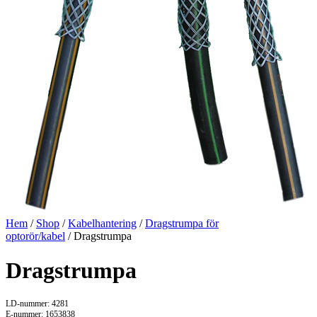
Hem
/
Shop
/
Kabelhantering
/
Dragstrumpa för
optorör/kabel
/ Dragstrumpa
Dragstrumpa
LD-nummer: 4281
E-nummer: 1653838