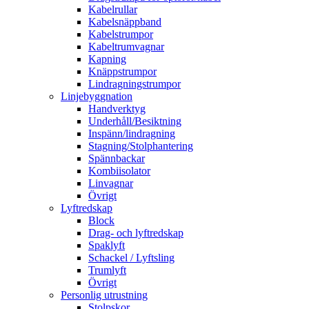
Kabelrullar
Kabelsnäppband
Kabelstrumpor
Kabeltrumvagnar
Kapning
Knäppstrumpor
Lindragningstrumpor
Linjebyggnation
Handverktyg
Underhåll/Besiktning
Inspänn/lindragning
Stagning/Stolphantering
Spännbackar
Kombiisolator
Linvagnar
Övrigt
Lyftredskap
Block
Drag- och lyftredskap
Spaklyft
Schackel / Lyftsling
Trumlyft
Övrigt
Personlig utrustning
Stolpskor