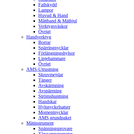
Fallskydd
Lampor
Huvud & Hand
Måttband & Mäthjul
Verktygsväskor
Övrigt
Handverktyg
Borrar
Spärringnycklar
Förlängningshylsor
Linjehammare
Övrigt
AMS-Utrustning
Skruvmejslar
Tänger
Avskärmning
Avspärrning
Strömshuntning
Handskar
Hylsnyckelsatser
Momentnycklar
AMS grundpaket
Mätinstrument
Spänningsprovare
Tångamperemeter