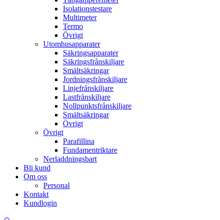
Isolationstestare
Multimeter
Termo
Övrigt
Utomhusapparater
Säkringsapparater
Säkringsfrånskiljare
Smältsäkringar
Jordningsfrånskiljare
Linjefrånskiljare
Lastfrånskiljare
Nollpunktsfrånskiljare
Smältsäkringar
Övrigt
Övrigt
Parafillina
Fundamentriktare
Nerladdningsbart
Bli kund
Om oss
Personal
Kontakt
Kundlogin