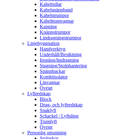
Kabelrullar
Kabelsnäppband
Kabelstrumpor
Kabeltrumvagnar
Kapning
Knäppstrumpor
Lindragningstrumpor
Linjebyggnation
Handverktyg
Underhåll/Besiktning
Inspänn/lindragning
Stagning/Stolphantering
Spännbackar
Kombiisolator
Linvagnar
Övrigt
Lyftredskap
Block
Drag- och lyftredskap
Spaklyft
Schackel / Lyftsling
Trumlyft
Övrigt
Personlig utrustning
Stolpskor