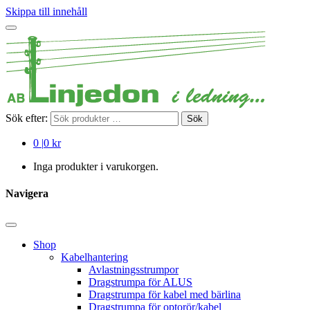
Skippa till innehåll
Sök efter:
Sök
0
|
0 kr
Inga produkter i varukorgen.
Navigera
Shop
Kabelhantering
Avlastningsstrumpor
Dragstrumpa för ALUS
Dragstrumpa för kabel med bärlina
Dragstrumpa för optorör/kabel