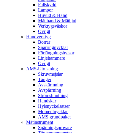
Fallskydd
Lampor
Huvud & Hand
Måttband & Mäthjul
Verktygsväskor
Övrigt
Handverktyg
Borrar
Spärringnycklar
Förlängningshylsor
Linjehammare
Övrigt
AMS-Utrustning
Skruvmejslar
Tänger
Avskärmning
Avspärrning
Strömshuntning
Handskar
Hylsnyckelsatser
Momentnycklar
AMS grundpaket
Mätinstrument
Spänningsprovare
Tångamperemeter