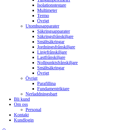
Isolationstestare
Multimeter
Termo
Övrigt
Utomhusapparater
Säkringsapparater
Säkringsfrånskiljare
Smältsäkringar
Jordningsfrånskiljare
Linjefrånskiljare
Lastfrånskiljare
Nollpunktsfrånskiljare
Smältsäkringar
Övrigt
Övrigt
Parafillina
Fundamentriktare
Nerladdningsbart
Bli kund
Om oss
Personal
Kontakt
Kundlogin