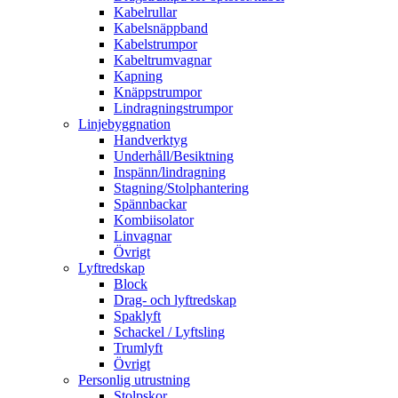
Kabelrullar
Kabelsnäppband
Kabelstrumpor
Kabeltrumvagnar
Kapning
Knäppstrumpor
Lindragningstrumpor
Linjebyggnation
Handverktyg
Underhåll/Besiktning
Inspänn/lindragning
Stagning/Stolphantering
Spännbackar
Kombiisolator
Linvagnar
Övrigt
Lyftredskap
Block
Drag- och lyftredskap
Spaklyft
Schackel / Lyftsling
Trumlyft
Övrigt
Personlig utrustning
Stolpskor