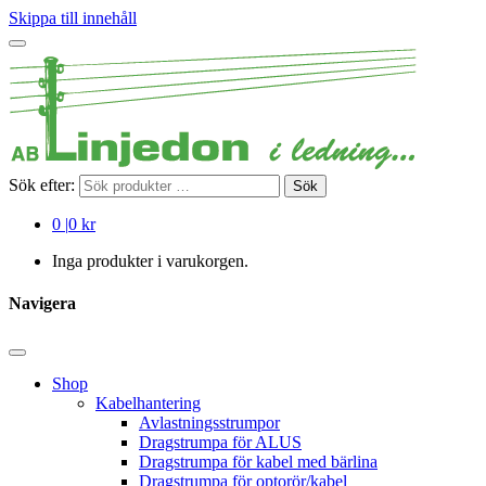
Skippa till innehåll
Sök efter:
Sök
0
|
0 kr
Inga produkter i varukorgen.
Navigera
Shop
Kabelhantering
Avlastningsstrumpor
Dragstrumpa för ALUS
Dragstrumpa för kabel med bärlina
Dragstrumpa för optorör/kabel