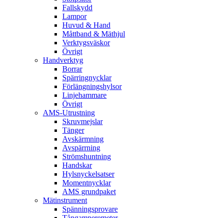
Fallskydd
Lampor
Huvud & Hand
Måttband & Mäthjul
Verktygsväskor
Övrigt
Handverktyg
Borrar
Spärringnycklar
Förlängningshylsor
Linjehammare
Övrigt
AMS-Utrustning
Skruvmejslar
Tänger
Avskärmning
Avspärrning
Strömshuntning
Handskar
Hylsnyckelsatser
Momentnycklar
AMS grundpaket
Mätinstrument
Spänningsprovare
Tångamperemeter