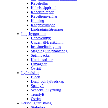
Kabelrullar
Kabelsnäppband
Kabelstrumpor
Kabeltrumvagnar
Kapning
Knäppstrumpor
Lindragningstrumpor
Linjebyggnation
Handverktyg
Underhåll/Besiktning
Inspänn/lindragning
Stagning/Stolphantering
Spännbackar
Kombiisolator
Linvagnar
Övrigt
Lyftredskap
Block
Drag- och lyftredskap
Spaklyft
Schackel / Lyftsling
Trumlyft
Övrigt
Personlig utrustning
Stolpskor