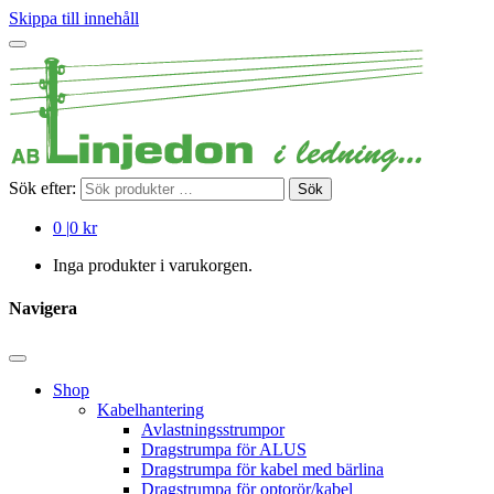
Skippa till innehåll
Sök efter:
Sök
0
|
0 kr
Inga produkter i varukorgen.
Navigera
Shop
Kabelhantering
Avlastningsstrumpor
Dragstrumpa för ALUS
Dragstrumpa för kabel med bärlina
Dragstrumpa för optorör/kabel