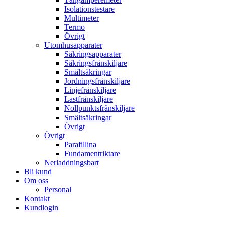
Isolationstestare
Multimeter
Termo
Övrigt
Utomhusapparater
Säkringsapparater
Säkringsfrånskiljare
Smältsäkringar
Jordningsfrånskiljare
Linjefrånskiljare
Lastfrånskiljare
Nollpunktsfrånskiljare
Smältsäkringar
Övrigt
Övrigt
Parafillina
Fundamentriktare
Nerladdningsbart
Bli kund
Om oss
Personal
Kontakt
Kundlogin