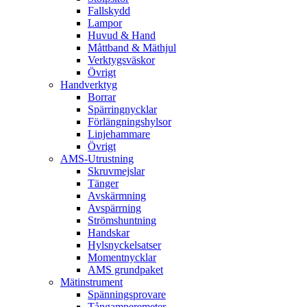
Fallskydd
Lampor
Huvud & Hand
Måttband & Mäthjul
Verktygsväskor
Övrigt
Handverktyg
Borrar
Spärringnycklar
Förlängningshylsor
Linjehammare
Övrigt
AMS-Utrustning
Skruvmejslar
Tänger
Avskärmning
Avspärrning
Strömshuntning
Handskar
Hylsnyckelsatser
Momentnycklar
AMS grundpaket
Mätinstrument
Spänningsprovare
Tångamperemeter