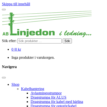
Skippa till innehåll
Sök efter:
Sök
0
|
0 kr
Inga produkter i varukorgen.
Navigera
Shop
Kabelhantering
Avlastningsstrumpor
Dragstrumpa för ALUS
Dragstrumpa för kabel med bärlina
Dragstrumpa för optorör/kabel