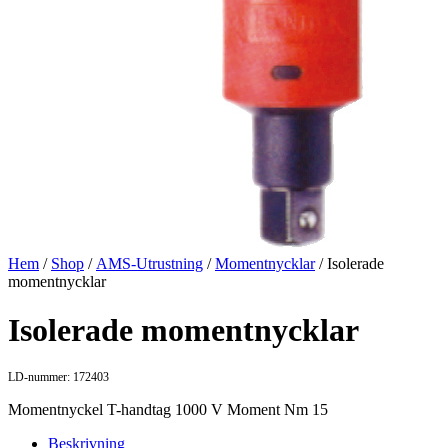
Hem
/
Shop
/
AMS-Utrustning
/
Momentnycklar
/ Isolerade
momentnycklar
Isolerade momentnycklar
LD-nummer: 172403
Momentnyckel T-handtag 1000 V Moment Nm 15
Beskrivning