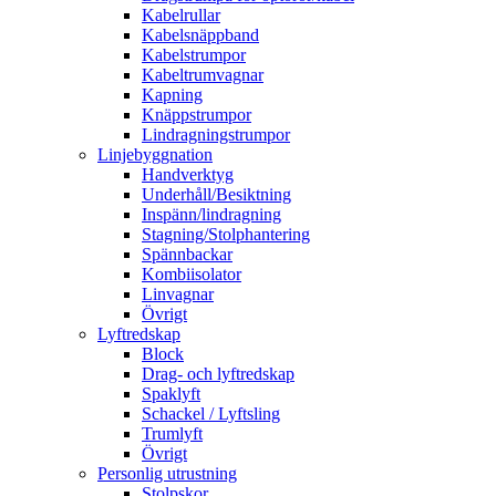
Kabelrullar
Kabelsnäppband
Kabelstrumpor
Kabeltrumvagnar
Kapning
Knäppstrumpor
Lindragningstrumpor
Linjebyggnation
Handverktyg
Underhåll/Besiktning
Inspänn/lindragning
Stagning/Stolphantering
Spännbackar
Kombiisolator
Linvagnar
Övrigt
Lyftredskap
Block
Drag- och lyftredskap
Spaklyft
Schackel / Lyftsling
Trumlyft
Övrigt
Personlig utrustning
Stolpskor